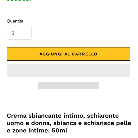
Quantità
AGGIUNGI AL CARRELLO
Inserimento
del
prodotto
Crema sbiancante intimo, schiarente
nel
uomo e donna, sbianca e schiarisce pelle
carrello
e zone intime. 50ml