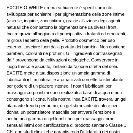
EXCITE O-WHITE crema schiarente è specificamente
sviluppata per schiarire l'iper pigmentazione delle zone intime
(ascelle, inguine, zone intime), grazie all'azione degli agenti
naturali che combattono la pigmentazione da diversi fronti.
Inoltre grazie all'aggiunta di principi attivi idratanti ed emollienti,
migliora l'aspetto della pelle. Prodotto cosmetico per uso
esterno. Lasciare fuori dalla portata dei bambini. Non contiene
parabeni, coloranti né profumi. Gli ingredienti contrassegnati
da * provengono da coltivazioni ecologiche. Conservare in
luogo fresco e asciutto, lontano dall'azione diretta del sole.
EXCITE mette a tua disposizione un'ampia gamma di
lubrificanti intimi naturali e aromatizzati con effetto stimolante
per godere di un piacere intenso. I nostri lubrificanti per
massaggi corpo intimi sono realizzati a base di acqua e non
contengono silicone. Nella nostra linea EXCITE troverai un gel
ritardante freddo per uomo, un gel stimolante di calore per
donna, un potenziatore maschile per attivare l'erezione e
anche una gamma di gel lubrificanti per massaggi corpo
sensuali intimi con certificazione di prodotto sanitario Classe 1
CE, con studi clinici che garantiscono l'affidabilità dei nostri