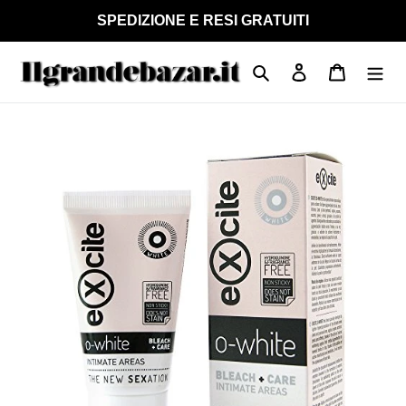
Vai
SPEDIZIONE E RESI GRATUITI
direttamente
ai
Cerca
Accedi
Carrello
contenuti