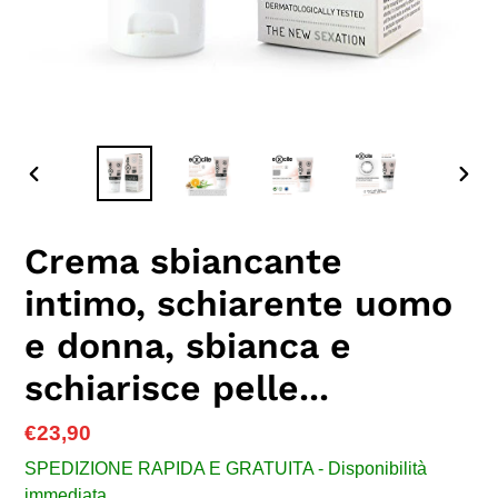
SLIDE
SLID
PRECEDENTE
SUC
Crema sbiancante
intimo, schiarente uomo
e donna, sbianca e
schiarisce pelle...
Prezzo
€23,90
di
SPEDIZIONE RAPIDA E GRATUITA - Disponibilità
listino
immediata.