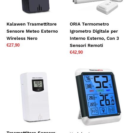
Nero
Esterno,
Con
3
Kalawen Trasmettitore
ORIA Termometro
Sensori
Sensore Meteo Esterno
Igrometro Digitale per
Remoti
Wireless Nero
Interno Esterno, Con 3
Prezzo
€27,90
Sensori Remoti
di
Prezzo
€42,90
listino
di
listino
Trasmettitore
Umi.
Sensore
by
Meteo
Amazon
Esterno
-
Wireless
Termometro
Temperature
Igrometro
Bianco
Digitale
Professionale
Termometro...
Trasmettitore Sensore