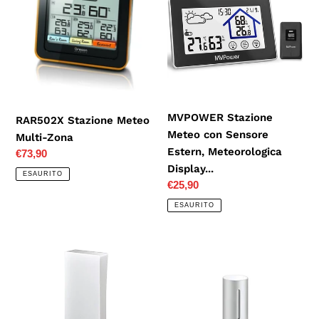
Meteo
Meteo
Multi-
con
Zona
Sensore
Estern,
Meteorologica
Display...
MVPOWER Stazione
RAR502X Stazione Meteo
Meteo con Sensore
Multi-Zona
Estern, Meteorologica
Prezzo
€73,90
Display...
di
ESAURITO
listino
Prezzo
€25,90
di
ESAURITO
listino
Oregon
Netatmo
Scientific
Modulo
BTHGN129
Aggiuntivo
Sensore
per
di
la