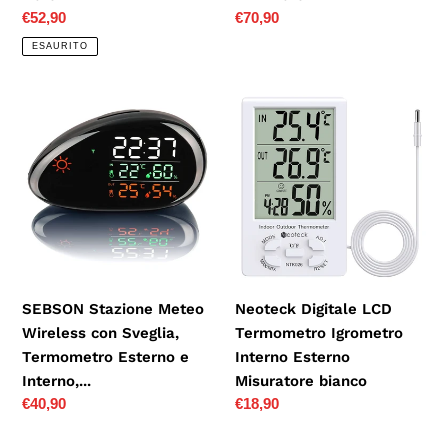
Nero
Prezzo
€52,90
Prezzo
€70,90
di
di
ESAURITO
listino
listino
SEBSON
Neoteck
Stazione
Digitale
Meteo
LCD
Wireless
Termometro
con
Igrometro
Sveglia,
Interno
Termometro
Esterno
Esterno
Misuratore
e
bianco
SEBSON Stazione Meteo
Neoteck Digitale LCD
Interno,...
Wireless con Sveglia,
Termometro Igrometro
Termometro Esterno e
Interno Esterno
Interno,...
Misuratore bianco
Prezzo
€40,90
Prezzo
€18,90
di
di
listino
listino