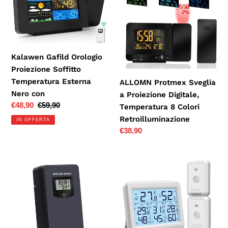
Orologio
Sveglia
n
Proiezione
a
e
Soffitto
Proiezione
Temperatura
Digitale,
:
Esterna
Temperatura
Kalawen Gafild Orologio
Nero
8
Proiezione Soffitto
con
Colori
Temperatura Esterna
ALLOMN Protmex Sveglia
Retroilluminazione
Nero con
a Proiezione Digitale,
Prezzo
€48,90
Prezzo
€59,90
Temperatura 8 Colori
scontato
di
Retroilluminazione
IN OFFERTA
listino
Prezzo
€38,90
di
listino
Kalawen
ORIA
Trasmettitore
Termometro
Sensore
Igrometro
Meteo
Digitale
Esterno
per
Wireless
Interno