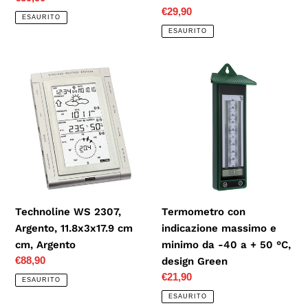
Prezzo
€29,90
di
ESAURITO
di
listino
ESAURITO
listino
Technoline
Termometro
WS
con
2307,
indicazione
Argento,
massimo
11.8x3x17.9
e
cm
minimo
cm,
da
Argento
-40 a
+
Technoline WS 2307,
Termometro con
50 °C,
Argento, 11.8x3x17.9 cm
indicazione massimo e
design
cm, Argento
minimo da -40 a + 50 °C,
Green
Prezzo
€88,90
design Green
di
Prezzo
€21,90
ESAURITO
listino
di
ESAURITO
listino