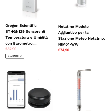
Temperatura
Stazione
e
Meteo
Umidità
Netatmo,
con
NIM01-
Oregon Scientific
Netatmo Modulo
Barometro,...
WW
BTHGN129 Sensore di
Aggiuntivo per la
Temperatura e Umidità
Stazione Meteo Netatmo,
con Barometro,...
NIM01-WW
Prezzo
€32,90
Prezzo
€74,90
di
di
ESAURITO
listino
listino
Newkiton
Lantelme,
Termometro
termometro
wireless
da
con
finestra,
sensore
2534, termometro
di
esterno,
temperatura,
argento