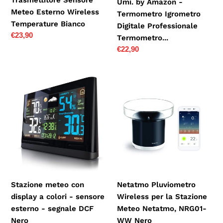
Umi. by Amazon -
Meteo Esterno Wireless
Termometro Igrometro
Temperature Bianco
Digitale Professionale
Prezzo
€23,90
Termometro...
di
Prezzo
€22,90
listino
di
listino
Stazione
Netatmo
meteo
Pluviometro
con
Wireless
display
per
a
la
colori
Stazione
-
Meteo
sensore
Netatmo,
esterno
NRG01-
Stazione meteo con
Netatmo Pluviometro
-
WW
display a colori - sensore
Wireless per la Stazione
segnale
Nero
esterno - segnale DCF
Meteo Netatmo, NRG01-
DCF
Nero
WW Nero