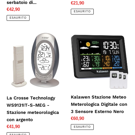
serbatoio di...
Prezzo
€21,90
Prezzo
€42,90
di
ESAURITO
di
listino
ESAURITO
listino
La
Kalawen
Crosse
Stazione
Technology
Meteo
WS9131IT-
Meterologica
S-
Digitale
MEG
con
-
3
Stazione
Sensore
meteorologica
Esterno
Kalawen Stazione Meteo
La Crosse Technology
con
Nero
Meterologica Digitale con
WS9131IT-S-MEG -
argento
3 Sensore Esterno Nero
Stazione meteorologica
Prezzo
€60,90
con argento
di
Prezzo
€41,90
ESAURITO
listino
di