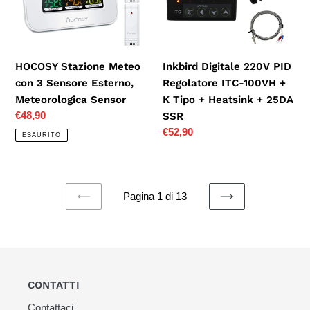
Sensore
ITC-
Esterno,
100VH
Meteorologica
+
Sensor
K
HOCOSY Stazione Meteo
Inkbird Digitale 220V PID
Tipo
con 3 Sensore Esterno,
Regolatore ITC-100VH +
+
Meteorologica Sensor
K Tipo + Heatsink + 25DA
Heatsink
Prezzo
€48,90
SSR
+
di
Prezzo
€52,90
ESAURITO
25DA
listino
di
SSR
listino
Pagina 1 di 13
PAGINA
PAGINA
PRECEDENTE
SUCCESSIVA
CONTATTI
Contattaci