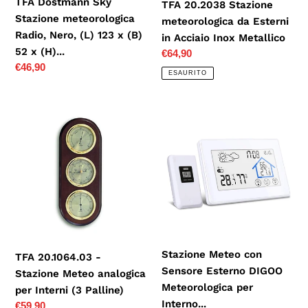
TFA Dostmann Sky
TFA 20.2038 Stazione
x
Metallico
Stazione meteorologica
meteorologica da Esterni
(B)
Radio, Nero, (L) 123 x (B)
in Acciaio Inox Metallico
52
52 x (H)...
Prezzo
€64,90
x
Prezzo
€46,90
di
(H)...
ESAURITO
di
listino
listino
TFA
Stazione
20.1064.03
Meteo
-
con
Stazione
Sensore
Meteo
Esterno
analogica
DIGOO
per
Meteorologica
Interni
per
(3
Interno...
Stazione Meteo con
TFA 20.1064.03 -
Palline)
Sensore Esterno DIGOO
Stazione Meteo analogica
Meteorologica per
per Interni (3 Palline)
Interno...
Prezzo
€59,90