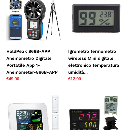
APP
wireless
Anemometro
Mini
Digitale
digitale
Portatile
elettronico
App
temperatura
1-
umidità...
Anemometer-
HoldPeak 866B-APP
Igrometro termometro
866B-
Anemometro Digitale
wireless Mini digitale
APP
Portatile App 1-
elettronico temperatura
Anemometer-866B-APP
umidità...
Prezzo
€49,90
Prezzo
€12,90
di
di
listino
listino
HOCOSY
Inkbird
Stazione
Digitale
Meteo
220V
con
PID
3
Regolatore