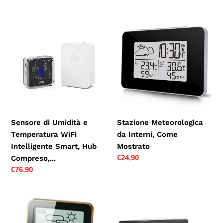
Sensore
Stazione
di
Meteorologica
Umidità
da
e
Interni,
Temperatura
Come
WiFi
Mostrato
Intelligente
Smart,
Hub
Sensore di Umidità e
Stazione Meteorologica
Compreso,...
Temperatura WiFi
da Interni, Come
Intelligente Smart, Hub
Mostrato
Prezzo
€24,90
Compreso,...
di
Prezzo
€76,90
listino
di
listino
RAR502X
MVPOWER
Stazione
Stazione