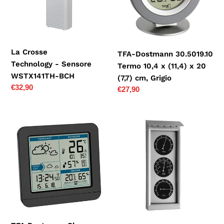
x
(11,4)
x
20
La Crosse
TFA-Dostmann 30.5019.10
(7,7)
Technology - Sensore
Termo 10,4 x (11,4) x 20
cm,
WSTX141TH-BCH
(7,7) cm, Grigio
Grigio
Prezzo
€32,90
Prezzo
€27,90
di
di
listino
listino
TFA
TFA
Dostmann
20.2038
Sky
Stazione
Stazione
meteorologica
meteorologica
da
Radio,
Esterni
Nero,
in
(L)
Acciaio
123
Inox