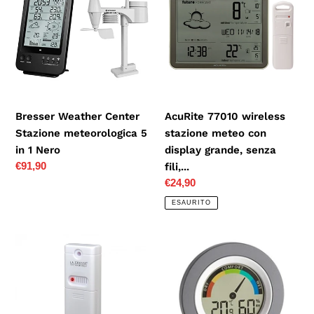
Center
stazione
Stazione
meteo
meteorologica
con
5
display
in
grande,
1
senza
Nero
fili,...
Bresser Weather Center
AcuRite 77010 wireless
Stazione meteorologica 5
stazione meteo con
in 1 Nero
display grande, senza
Prezzo
€91,90
fili,...
di
Prezzo
€24,90
listino
di
ESAURITO
listino
La
TFA-
Crosse
Dostmann
Technology - Sensore
30.5019.10
WSTX141TH-
Termo
BCH
10,4