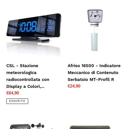
CSL
Afriso
-
16500
Stazione
-
meteorologica
Indicatore
radiocontrollata
Meccanico
con
di
Display
Contenuto
a
Serbatoio
Colori,...
MT-
CSL - Stazione
Afriso 16500 - Indicatore
Profil
meteorologica
Meccanico di Contenuto
R
radiocontrollata con
Serbatoio MT-Profil R
Prezzo
€24,90
Display a Colori,...
di
Prezzo
€64,90
listino
di
ESAURITO
listino
Bresser
AcuRite
Weather
77010 wireless