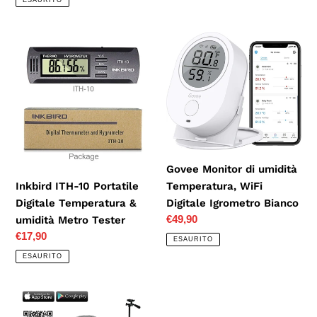
ESAURITO
listino
Inkbird
Govee
ITH-
Monitor
10
di
Portatile
umidità
Digitale
Temperatura,
Temperatura
WiFi
&
Digitale
umidità
Igrometro
Govee Monitor di umidità
Metro
Bianco
Temperatura, WiFi
Inkbird ITH-10 Portatile
Tester
Digitale Igrometro Bianco
Digitale Temperatura &
Prezzo
€49,90
umidità Metro Tester
di
Prezzo
€17,90
ESAURITO
listino
di
ESAURITO
listino
HoldPeak
Igrometro
866B-
termometro