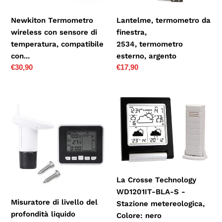
compatibile
con...
Newkiton Termometro
Lantelme, termometro da
wireless con sensore di
finestra,
temperatura, compatibile
2534, termometro
con...
esterno, argento
Prezzo
€30,90
Prezzo
€17,90
di
di
listino
listino
Misuratore
La
di
Crosse
livello
Technology
del
WD1201IT-
profondità
BLA-
liquido
S
serbatoio
-
La Crosse Technology
di...
Stazione
WD1201IT-BLA-S -
metereologica,
Misuratore di livello del
Stazione metereologica,
Colore:
profondità liquido
Colore: nero
nero