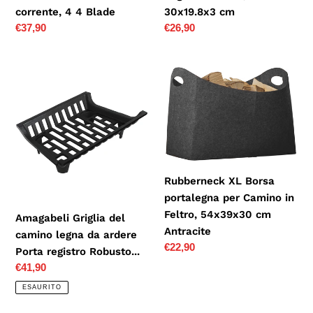
Blade
corrente, 4 4 Blade
30x19.8x3 cm
Prezzo
€37,90
Prezzo
€26,90
di
di
listino
listino
Amagabeli
Rubberneck
Griglia
XL
del
Borsa
camino
portalegna
legna
per
da
Camino
ardere
in
Rubberneck XL Borsa
Porta
Feltro,
portalegna per Camino in
registro
54x39x30
Feltro, 54x39x30 cm
Amagabeli Griglia del
Robusto...
cm
Antracite
camino legna da ardere
Antracite
Prezzo
€22,90
Porta registro Robusto...
di
Prezzo
€41,90
listino
di
ESAURITO
listino