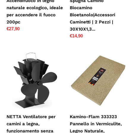
Accendifuoco in legno
Spugna Camino
fuoco
30X10X1,3...
naturale ecologico, ideale
Biocamino
200pc
per accendere il fuoco
Bioetanolo|Accessori
200pc
Caminetti | 2 Pezzi |
Prezzo
€27,90
30X10X1,3...
di
Prezzo
€14,90
listino
di
listino
NETTA
Kamino-
Ventilatore
Flam
per
333323
camini
Pannello
a
in
legna,
Vermiculite,
funzionamento
Legno
senza
Naturale,
corrente,
30x19.8x3
NETTA Ventilatore per
Kamino-Flam 333323
4
cm
camini a legna,
Pannello in Vermiculite,
4
funzionamento senza
Legno Naturale,