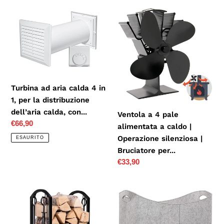
listino
listino
Turbina
Ventola
ad
a
aria
4
calda
pale
4 in
alimentata
1,
a
per
caldo
Turbina ad aria calda 4 in
la
|
1, per la distribuzione
distribuzione
Operazione
dell’aria calda, con...
Ventola a 4 pale
dell’aria
silenziosa
Prezzo
€66,90
alimentata a caldo |
calda,
|
di
Operazione silenziosa |
ESAURITO
con...
Bruciatore
listino
Bruciatore per...
per...
Prezzo
€33,90
di
listino
Amagabeli
Rubberneck,
rack
Cesta
di
XXL