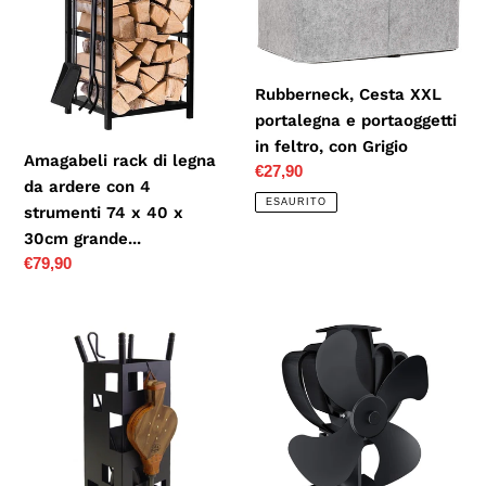
legna
portalegna
da
e
ardere
portaoggetti
con
in
Rubberneck, Cesta XXL
4
feltro,
portalegna e portaoggetti
strumenti
con
in feltro, con Grigio
Amagabeli rack di legna
74
Grigio
Prezzo
€27,90
da ardere con 4
di
x
ESAURITO
strumenti 74 x 40 x
listino
40
30cm grande...
x
Prezzo
€79,90
30cm
di
grande...
listino
Imex
Brandson
el
-
zorro
Ventola
10042
per
-
stufa
Camino
termoalimentata