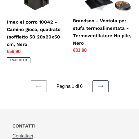
gioco,
-
quadrato
Termoventilatore
(soffietto
No
Brandson - Ventola per
Imex el zorro 10042 -
50
pile,
stufa termoalimentata -
Camino gioco, quadrato
20x20x50
Nero
Termoventilatore No pile,
(soffietto 50 20x20x50
cm,
Nero
cm, Nero
Nero
Prezzo
€31,90
Prezzo
€59,90
di
di
ESAURITO
listino
listino
Pagina 1 di 6
PAGINA
PAGINA
PRECEDENTE
SUCCESSIVA
CONTATTI
Contattaci