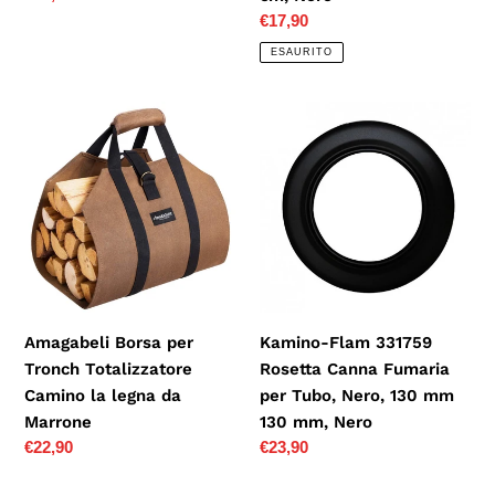
di
Prezzo
€17,90
listino
di
ESAURITO
listino
Amagabeli
Kamino-
Borsa
Flam
per
331759
Tronch
Rosetta
Totalizzatore
Canna
Camino
Fumaria
la
per
legna
Tubo,
da
Nero,
Amagabeli Borsa per
Kamino-Flam 331759
Marrone
130
Tronch Totalizzatore
Rosetta Canna Fumaria
mm
Camino la legna da
per Tubo, Nero, 130 mm
130
Marrone
130 mm, Nero
mm,
Prezzo
€22,90
Prezzo
€23,90
Nero
di
di