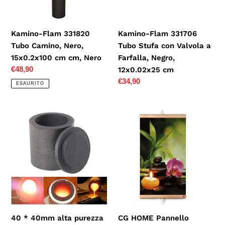
15x0.2x100
Valvola
cm
a
cm,
Farfalla,
Kamino-Flam 331820
Kamino-Flam 331706
Nero
Negro,
Tubo Camino, Nero,
Tubo Stufa con Valvola a
12x0.02x25
15x0.2x100 cm cm, Nero
Farfalla, Negro,
cm
Prezzo
€48,90
12x0.02x25 cm
di
Prezzo
€34,90
ESAURITO
listino
di
listino
40
CG
*
HOME
40mm
Pannello
alta
Riscaldante
purezza
Elettrico
grafite
Decorativo
fusione
In
colata
Fibra
crogiolo
Di
40 * 40mm alta purezza
CG HOME Pannello
con
Carbonio