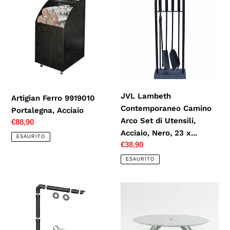
Ferro
Lambeth
9919010
Contemporaneo
Portalegna,
Camino
Acciaio
Arco
Set
di
Utensili,
Acciaio,
JVL Lambeth
Artigian Ferro 9919010
Nero,
Contemporaneo Camino
Portalegna, Acciaio
23
Arco Set di Utensili,
Prezzo
€88,90
x...
Acciaio, Nero, 23 x...
di
ESAURITO
listino
Prezzo
€38,90
di
ESAURITO
listino
Canna
Kamino-
Fumaria
Flam
-
331905
Kit
Tappo