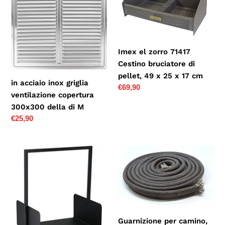
inox
zorro
griglia
71417
ventilazione
Cestino
copertura
bruciatore
300x300
di
Imex el zorro 71417
della
pellet,
Cestino bruciatore di
di
49
pellet, 49 x 25 x 17 cm
in acciaio inox griglia
M
x
Prezzo
€69,90
ventilazione copertura
di
25
300x300 della di M
listino
x
Prezzo
€25,90
17
di
cm
listino
Amagabeli
Guarnizione
Portalegna
per
Per
camino,
Camino
guarnizione
45
a
x
labbro,
Guarnizione per camino,
30
nastro