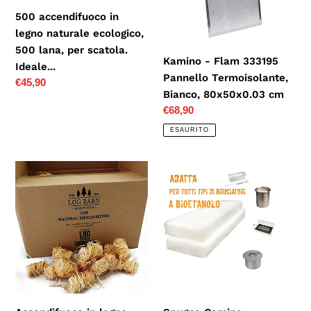
ecologico,
Termoisolante,
n
500 accendifuoco in
500
Bianco,
legno naturale ecologico,
lana,
80x50x0.03
e
500 lana, per scatola.
per
cm
Kamino - Flam 333195
:
Ideale...
scatola.
Pannello Termoisolante,
Prezzo
€45,90
Ideale...
Bianco, 80x50x0.03 cm
di
Prezzo
€68,90
listino
di
ESAURITO
listino
Accendifuoco
Spugna
in
Camino
legno
Biocamino
naturale
Bioetanolo|Accessori
ecologico,
Caminetti
ideale
|
per
2
accendere
Pezzi
il
|