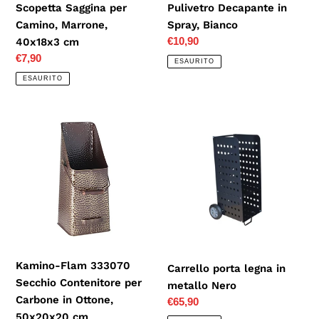
Scopetta Saggina per
Pulivetro Decapante in
Camino, Marrone,
Spray, Bianco
Prezzo
€10,90
40x18x3 cm
di
Prezzo
€7,90
ESAURITO
listino
di
ESAURITO
listino
Kamino-
Carrello
Flam
porta
333070
legna
Secchio
in
Contenitore
metallo
per
Nero
Carbone
in
Ottone,
Kamino-Flam 333070
Carrello porta legna in
50x20x20
Secchio Contenitore per
metallo Nero
cm
Carbone in Ottone,
Prezzo
€65,90
50x20x20 cm
di