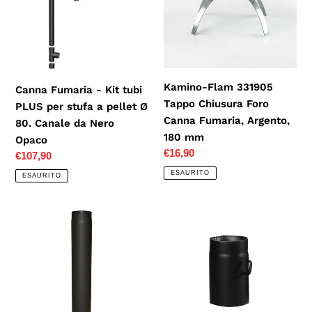
tubi
Chiusura
PLUS
Foro
per
Canna
stufa
Fumaria,
a
Argento,
Kamino-Flam 331905
Canna Fumaria - Kit tubi
pellet
180
Tappo Chiusura Foro
PLUS per stufa a pellet Ø
Ø
mm
Canna Fumaria, Argento,
80. Canale da Nero
80.
180 mm
Opaco
Canale
Prezzo
€16,90
Prezzo
€107,90
da
di
di
ESAURITO
Nero
ESAURITO
listino
listino
Opaco
Kamino-
Kamino-
Flam
Flam
331820
331706
Tubo
Tubo
Camino,
Stufa
Nero,
con