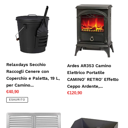
Relaxdays
Ardes
Secchio
AR353
Raccogli
Camino
Cenere
Elettrico
con
Portatile
Coperchio
CAMINO'
e
RETRO'
Paletta,
Effetto
19
Ceppo
Relaxdays Secchio
Ardes AR353 Camino
L,
Ardente,...
Raccogli Cenere con
Elettrico Portatile
per
Coperchio e Paletta, 19 L,
CAMINO' RETRO' Effetto
Camino...
per Camino...
Ceppo Ardente,...
Prezzo
€40,90
Prezzo
€120,90
di
di
ESAURITO
listino
listino
in
Imex
acciaio
el