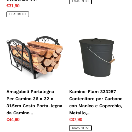
ESAURITO
listino
Prezzo
€31,90
di
ESAURITO
listino
Amagabeli
Kamino-
Portalegna
Flam
Per
333257
Camino
Contenitore
36
per
x
Carbone
32
con
x
Manico
31.5cm
e
Amagabeli Portalegna
Kamino-Flam 333257
Cesto
Coperchio,
Per Camino 36 x 32 x
Contenitore per Carbone
Porta-
Metallo,...
31.5cm Cesto Porta-legna
con Manico e Coperchio,
legna
da Camino...
Metallo,...
da
Prezzo
€44,90
Prezzo
€37,90
Camino...
di
di
ESAURITO