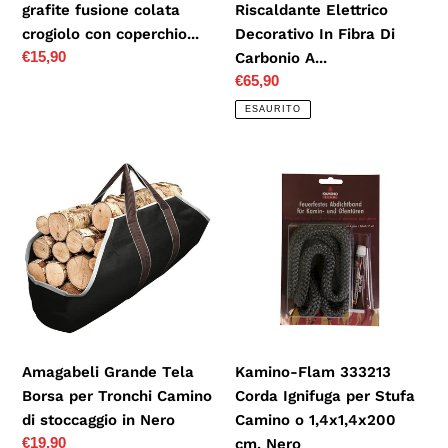
grafite fusione colata
Riscaldante Elettrico
coperchio...
A...
crogiolo con coperchio...
Decorativo In Fibra Di
Prezzo
€15,90
Carbonio A...
di
Prezzo
€65,90
listino
di
ESAURITO
listino
Amagabeli
Kamino-
Grande
Flam
Tela
333213
Borsa
Corda
per
Ignifuga
Tronchi
per
Camino
Stufa
di
Camino
stoccaggio
o
Amagabeli Grande Tela
Kamino-Flam 333213
in
1,4x1,4x200
Borsa per Tronchi Camino
Corda Ignifuga per Stufa
Nero
cm,
di stoccaggio in Nero
Camino o 1,4x1,4x200
Nero
Prezzo
€19,90
cm, Nero