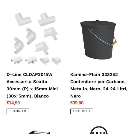
listino
listino
D-
Kamino-
Line
Flam
CLOAP3015W
333252
Accessori
Contenitore
a
per
Scatto
Carbone,
-
Metallo,
30mm
Nero,
(P)
24
D-Line CLOAP3015W
Kamino-Flam 333252
x
24
Accessori a Scatto -
Contenitore per Carbone,
15mm
Litri,
30mm (P) x 15mm Mini
Metallo, Nero, 24 24 Litri,
Mini
Nero
(30x15mm), Bianco
Nero
(30x15mm),
Prezzo
€14,90
Prezzo
€39,90
Bianco
di
di
ESAURITO
ESAURITO
listino
listino
Artigian
JVL