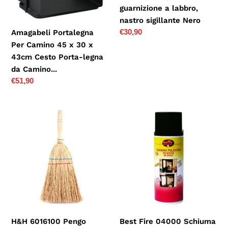
guarnizione a labbro,
x
sigillante
nastro sigillante Nero
43cm
Nero
Prezzo
€30,90
Amagabeli Portalegna
Cesto
di
Per Camino 45 x 30 x
Porta-
listino
43cm Cesto Porta-legna
legna
da Camino...
da
Prezzo
€51,90
Camino...
di
listino
H&H
Best
6016100
Fire
Pengo
04000
Scopetta
Schiuma
Saggina
Pulivetro
per
Decapante
Camino,
in
Marrone,
Spray,
40x18x3
Bianco
H&H 6016100 Pengo
Best Fire 04000 Schiuma
cm