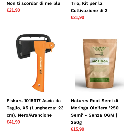
Non ti scordar di me blu
Trio, Kit per la
blu
3
Prezzo
€21,90
Coltivazione di 3
di
Prezzo
€21,90
listino
di
listino
Fiskars
Natures
1015617
Root
Ascia
Semi
da
di
Taglio,
Moringa
X5
Oleifera
(Lunghezza:
'250
23
Semi'
cm),
-
Fiskars 1015617 Ascia da
Natures Root Semi di
Nero/Arancione
Senza
Taglio, X5 (Lunghezza: 23
Moringa Oleifera '250
OGM
cm), Nero/Arancione
Semi' - Senza OGM |
|
Prezzo
€41,90
250g
250g
di
Prezzo
€15,90