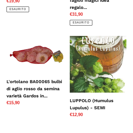
fagioli magici idea
Prezzo
€19,90
regalo...
di
ESAURITO
listino
Prezzo
€31,90
di
ESAURITO
listino
L'ortolano
LUPPOLO
BA00065
(Humulus
bulbi
Lupulus)
di
-
aglio
SEMI
rosso
L'ortolano BA00065 bulbi
da
di aglio rosso da semina
semina
varietà Gardos in...
varietà
LUPPOLO (Humulus
Prezzo
€15,90
Gardos
Lupulus) - SEMI
di
in...
Prezzo
€12,90
listino
di
listino