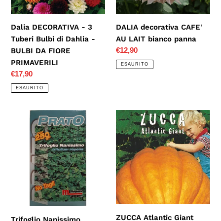
Dahlia
-
Dalia DECORATIVA - 3
DALIA decorativa CAFE'
BULBI
Tuberi Bulbi di Dahlia -
AU LAIT bianco panna
DA
Prezzo
€12,90
BULBI DA FIORE
FIORE
di
PRIMAVERILI
ESAURITO
PRIMAVERILI
listino
Prezzo
€17,90
di
ESAURITO
listino
Trifoglio
ZUCCA
Nanissimo
Atlantic
tappezzante
Giant
500gr
(Cucurbita
per
maxima
250mq
duchesne)
ZUCCA Atlantic Giant
Trifoglio Nanissimo