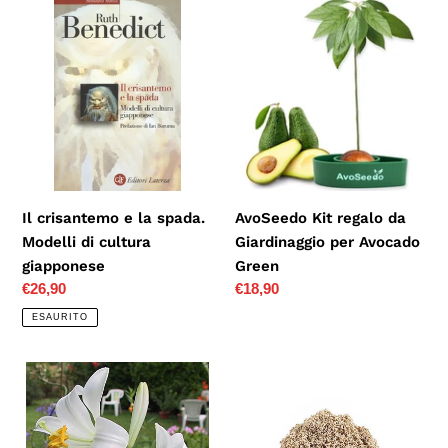
Il
AvoSeedo
crisantemo
Kit
e
regalo
la
da
spada.
Giardinaggio
Modelli
per
di
Avocado
cultura
Green
giapponese
Il crisantemo e la spada.
AvoSeedo Kit regalo da
Modelli di cultura
Giardinaggio per Avocado
giapponese
Green
Prezzo
€26,90
Prezzo
€18,90
di
di
ESAURITO
listino
listino
Bulbi
Bayer®
da
lewatit
Fiore
hd
ALTA
50 idrocoltura,