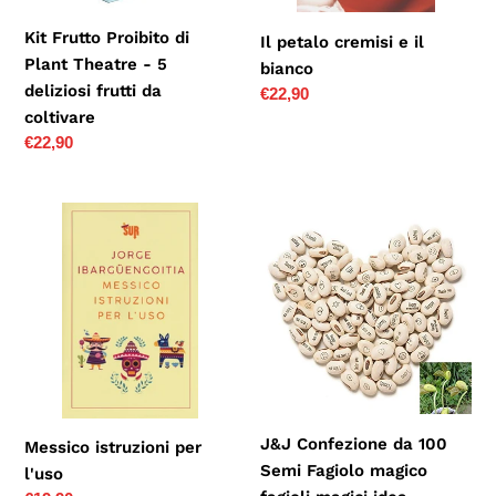
deliziosi
Kit Frutto Proibito di
Il petalo cremisi e il
frutti
Plant Theatre - 5
bianco
da
deliziosi frutti da
Prezzo
€22,90
coltivare
coltivare
di
listino
Prezzo
€22,90
di
listino
Messico
J&J
istruzioni
Confezione
per
da
l'uso
100
Semi
Fagiolo
magico
fagioli
magici
J&J Confezione da 100
Messico istruzioni per
idea
Semi Fagiolo magico
l'uso
regalo...