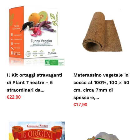
Il
Materassino
Kit
vegetale
ortaggi
in
stravaganti
cocco
di
al
Plant
100%,
Theatre
100
-
x
5
50
Il Kit ortaggi stravaganti
Materassino vegetale in
straordinari
cm,
di Plant Theatre - 5
cocco al 100%, 100 x 50
da...
circa
straordinari da...
cm, circa 7mm di
7mm
Prezzo
€22,90
spessore,...
di
di
Prezzo
€17,90
spessore,...
listino
di
listino
Le
L'ortolano
origini
BA00065
del
bulbi