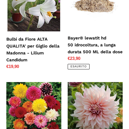
QUALITA'
a
per
lunga
Giglio
durata
della
500 ML
Madonna
della
Bayer® lewatit hd
Bulbi da Fiore ALTA
-
dose
50 idrocoltura, a lunga
QUALITA' per Giglio della
Lilium
durata 500 ML della dose
Madonna - Lilium
Candidum
Prezzo
€23,90
Candidum
di
Prezzo
€19,90
ESAURITO
listino
di
listino
Dalia
DALIA
DECORATIVA
decorativa
-
CAFE'
3
AU
Tuberi
LAIT
Bulbi
bianco
di
panna