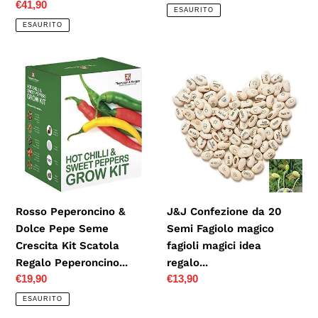
Prezzo
€41,90
di
ESAURITO
di
listino
ESAURITO
listino
Rosso
J&J
Peperoncino
Confezione
&
da
Dolce
20
Pepe
Semi
Seme
Fagiolo
Crescita
magico
Kit
fagioli
Scatola
magici
Rosso Peperoncino &
J&J Confezione da 20
Regalo
idea
Dolce Pepe Seme
Semi Fagiolo magico
Peperoncino...
regalo...
Crescita Kit Scatola
fagioli magici idea
Regalo Peperoncino...
regalo...
Prezzo
€19,90
Prezzo
€13,90
di
di
ESAURITO
listino
listino