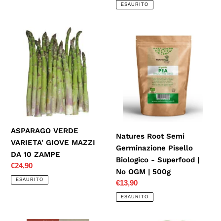
listino
di
ESAURITO
listino
ASPARAGO
Natures
VERDE
Root
VARIETA'
Semi
GIOVE
Germinazione
MAZZI
Pisello
DA
Biologico
10
-
ZAMPE
Superfood
|
ASPARAGO VERDE
Natures Root Semi
No
VARIETA' GIOVE MAZZI
Germinazione Pisello
OGM
DA 10 ZAMPE
Biologico - Superfood |
|
Prezzo
€24,90
No OGM | 500g
500g
di
ESAURITO
Prezzo
€13,90
listino
di
ESAURITO
listino