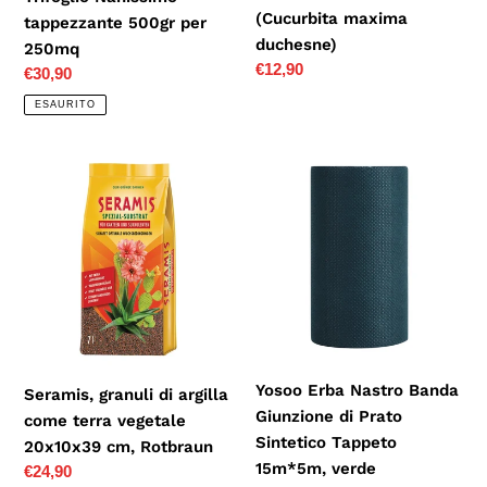
(Cucurbita maxima
tappezzante 500gr per
duchesne)
250mq
Prezzo
€12,90
Prezzo
€30,90
di
di
ESAURITO
listino
listino
Seramis,
Yosoo
granuli
Erba
di
Nastro
argilla
Banda
come
Giunzione
terra
di
vegetale
Prato
20x10x39
Sintetico
cm,
Tappeto
Yosoo Erba Nastro Banda
Seramis, granuli di argilla
Rotbraun
15m*5m,
Giunzione di Prato
come terra vegetale
verde
Sintetico Tappeto
20x10x39 cm, Rotbraun
15m*5m, verde
Prezzo
€24,90