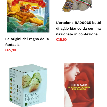
regno
di
della
aglio
fantasia
bianco
L'ortolano BA00065 bulbi
da
di aglio bianco da semina
semina
nazionale in confezione...
nazionale
Le origini del regno della
Prezzo
€15,90
in
fantasia
di
confezione...
Prezzo
€65,90
listino
di
listino
Kit
Il
Frutto
petalo
Proibito
cremisi
di
e
Plant
il
Theatre
bianco
-
5