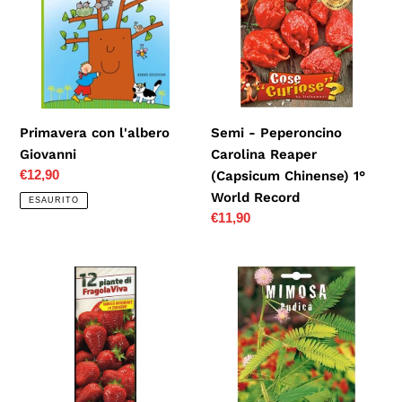
Giovanni
Carolina
Reaper
(Capsicum
Chinense)
1°
World
Primavera con l'albero
Semi - Peperoncino
Record
Giovanni
Carolina Reaper
Prezzo
€12,90
(Capsicum Chinense) 1°
di
World Record
ESAURITO
listino
Prezzo
€11,90
di
listino
PIANTINE
Semi
DI
-
FRAGOLA
Mimosa
RIFIORENTE
Pudica
4
STAGIONI