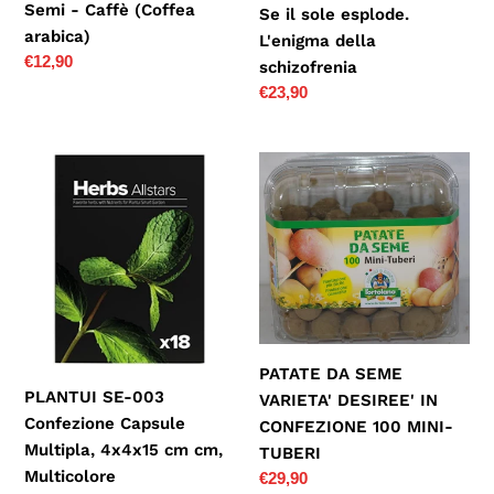
Semi - Caffè (Coffea
Se il sole esplode.
arabica)
L'enigma della
Prezzo
€12,90
schizofrenia
di
Prezzo
€23,90
listino
di
listino
PLANTUI
PATATE
SE-
DA
003
SEME
Confezione
VARIETA'
Capsule
DESIREE'
Multipla,
IN
4x4x15
CONFEZIONE
cm
100
PATATE DA SEME
cm,
MINI-
PLANTUI SE-003
VARIETA' DESIREE' IN
Multicolore
TUBERI
Confezione Capsule
CONFEZIONE 100 MINI-
Multipla, 4x4x15 cm cm,
TUBERI
Multicolore
Prezzo
€29,90