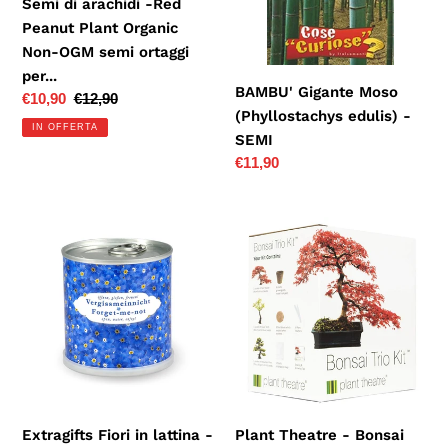
Peanut
-
Semi di arachidi -Red
n
Plant
SEMI
Peanut Plant Organic
Organic
e
Non-OGM semi ortaggi
Non-
per...
:
BAMBU' Gigante Moso
OGM
Prezzo
€10,90
Prezzo
€12,90
(Phyllostachys edulis) -
semi
scontato
di
IN OFFERTA
SEMI
listino
ortaggi
Prezzo
€11,90
per...
di
listino
Extragifts
Plant
Fiori
Theatre
in
-
lattina
Bonsai
-
Trio,
Non
Kit
ti
per
scordar
la
di
Coltivazione
Extragifts Fiori in lattina -
Plant Theatre - Bonsai
me
di