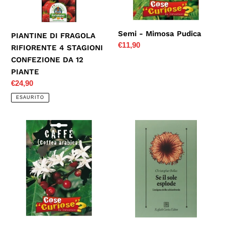
CONFEZIONE
DA
12
Semi - Mimosa Pudica
PIANTINE DI FRAGOLA
PIANTE
Prezzo
€11,90
RIFIORENTE 4 STAGIONI
di
CONFEZIONE DA 12
listino
PIANTE
Prezzo
€24,90
di
ESAURITO
listino
Semi
Se
-
il
Caffè
sole
(Coffea
esplode.
arabica)
L'enigma
della
schizofrenia