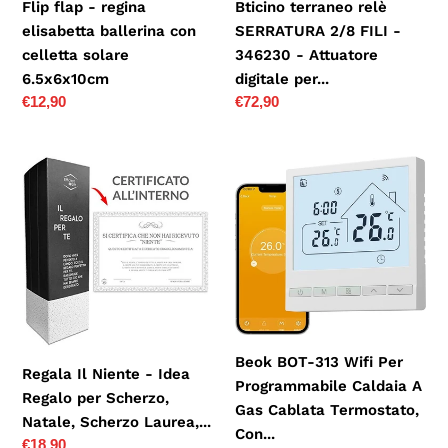
Bticino terraneo relè
Flip flap - regina
6.5x6x10cm
Attuatore
SERRATURA 2/8 FILI -
elisabetta ballerina con
digitale
346230 - Attuatore
celletta solare
per...
digitale per...
6.5x6x10cm
Prezzo
€72,90
Prezzo
€12,90
di
di
listino
listino
Regala
Beok
Il
BOT-
Niente
313
-
Wifi
Idea
Per
Regalo
Programmabile
per
Caldaia
Scherzo,
A
Natale,
Gas
Beok BOT-313 Wifi Per
Regala Il Niente - Idea
Scherzo
Cablata
Programmabile Caldaia A
Regalo per Scherzo,
Laurea,...
Termostato,
Gas Cablata Termostato,
Natale, Scherzo Laurea,...
Con...
Con...
Prezzo
€18,90