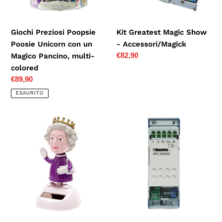
un
Magico
Pancino,
Giochi Preziosi Poopsie
Kit Greatest Magic Show
multi-
Poosie Unicorn con un
- Accessori/Magick
colored
Prezzo
€82,90
Magico Pancino, multi-
di
colored
listino
Prezzo
€89,90
di
ESAURITO
listino
Flip
Bticino
flap
terraneo
-
relè
regina
SERRATURA
elisabetta
2/8
ballerina
FILI
con
-
celletta
346230
solare
-