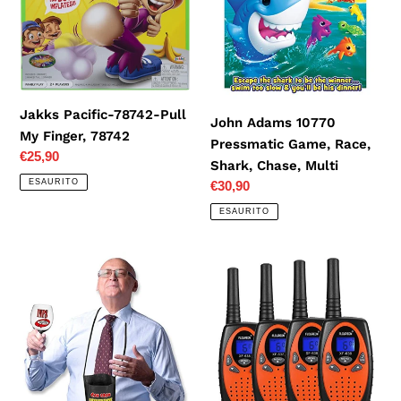
Pull
Pressmatic
My
Game,
Finger,
Race,
78742
Shark,
Chase,
Multi
Jakks Pacific-78742-Pull
John Adams 10770
My Finger, 78742
Pressmatic Game, Race,
Prezzo
€25,90
Shark, Chase, Multi
di
ESAURITO
Prezzo
€30,90
listino
di
ESAURITO
listino
Bombo
FLOUREON
Bicchiere
4X
per
Ricetrasmittente
la
PMR
Pensione
Radio
con
Ricetrasmittenti
portabicchiere
8