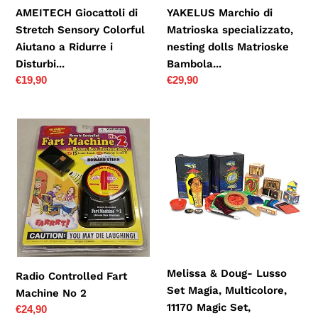
Ridurre
Bambola...
AMEITECH Giocattoli di
YAKELUS Marchio di
i
Stretch Sensory Colorful
Matrioska specializzato,
Disturbi...
Aiutano a Ridurre i
nesting dolls Matrioske
Disturbi...
Bambola...
Prezzo
€19,90
Prezzo
€29,90
di
di
listino
listino
Radio
Melissa
Controlled
&
Fart
Doug-
Machine
Lusso
No
Set
2
Magia,
Multicolore,
11170
Magic
Melissa & Doug- Lusso
Radio Controlled Fart
Set,
Set Magia, Multicolore,
Machine No 2
Multicolore
11170 Magic Set,
Prezzo
€24,90