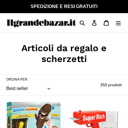
Vai
SPEDIZIONE E RESI GRATUITI
direttamente
ai
Cerca
Accedi
Carrello
contenuti
C
Articoli da regalo e
o
scherzetti
l
l
ORDINA PER
358 prodotti
e
z
Mattel
ValueTalks
i
Games,
Pistola
Acchiappa
spara
o
la
Soldi