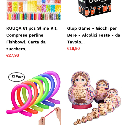
Comprese
Bere
perline
-
Fishbowl,
Alcolici
Carta
Feste
KUUQA 61 pcs Slime Kit,
Glop Game - Giochi per
da
-
Comprese perline
Bere - Alcolici Feste - da
zucchero,...
da
Fishbowl, Carta da
Tavolo...
Tavolo...
Prezzo
€16,90
zucchero,...
di
Prezzo
€27,90
listino
di
listino
AMEITECH
YAKELUS
Giocattoli
Marchio
di
di
Stretch
Matrioska
Sensory
specializzato,
Colorful
nesting
Aiutano
dolls
a
Matrioske