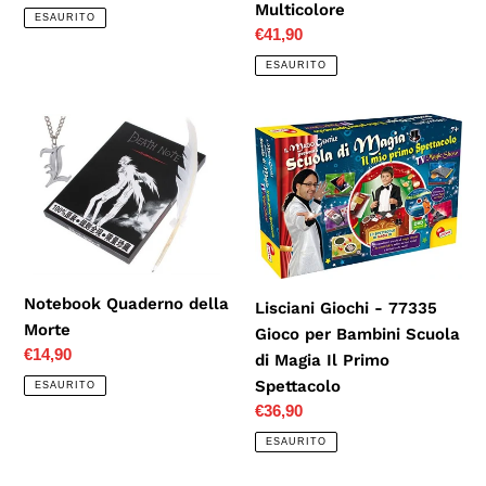
Multicolore
di
ESAURITO
listino
Prezzo
€41,90
di
ESAURITO
listino
Notebook
Lisciani
Quaderno
Giochi
della
-
Morte
77335
Gioco
per
Bambini
Notebook Quaderno della
Scuola
Lisciani Giochi - 77335
Morte
di
Gioco per Bambini Scuola
Prezzo
€14,90
Magia
di Magia Il Primo
di
Il
Spettacolo
ESAURITO
listino
Prezzo
€36,90
Primo
di
Spettacolo
ESAURITO
listino