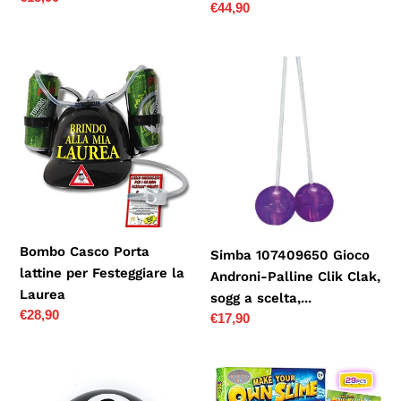
Prezzo
€44,90
di
di
listino
listino
Bombo
Simba
Casco
107409650
Porta
Gioco
lattine
Androni-
per
Palline
Festeggiare
Clik
la
Clak,
Laurea
sogg
a
Bombo Casco Porta
Simba 107409650 Gioco
scelta,...
lattine per Festeggiare la
Androni-Palline Clik Clak,
Laurea
sogg a scelta,...
Prezzo
€28,90
Prezzo
€17,90
di
di
listino
listino
Mystic
Karids
Ball
Slime