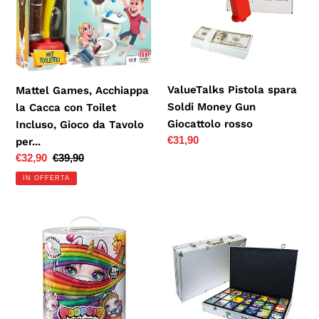
n
Cacca
Money
con
Gun
e
Toilet
Giocattolo
Incluso,
rosso
:
Gioco
ValueTalks Pistola spara
Mattel Games, Acchiappa
da
Soldi Money Gun
la Cacca con Toilet
Tavolo
Giocattolo rosso
Incluso, Gioco da Tavolo
per...
Prezzo
€31,90
per...
di
Prezzo
€32,90
Prezzo
€39,90
listino
scontato
di
IN OFFERTA
listino
Giochi
Kit
Preziosi
Greatest
Poopsie
Magic
Poosie
Show
Unicorn
-
con
Accessori/Magick