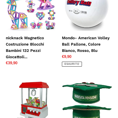
Blocchi
Ball
Bambini
Pallone,
132
Colore
Pezzi
Bianco,
Giocattoli...
Rosso,
Blu
nicknack Magnetico
Mondo- American Volley
Costruzione Blocchi
Ball Pallone, Colore
Bambini 132 Pezzi
Bianco, Rosso, Blu
Prezzo
€9,90
Giocattoli...
di
Prezzo
€39,90
ESAURITO
listino
di
listino
Prendi
Mr.
Caramelle
Gadgets
Global
Pensione
Gizmos
tocco
Benross
in
rosso
feltro
verde