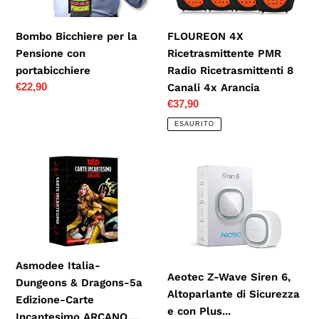
Canali
4x
Bombo Bicchiere per la
FLOUREON 4X
Arancia
Pensione con
Ricetrasmittente PMR
portabicchiere
Radio Ricetrasmittenti 8
Prezzo
€22,90
Canali 4x Arancia
di
Prezzo
€37,90
listino
di
ESAURITO
listino
Asmodee
Aeotec
Italia-
Z-
Dungeons
Wave
&
Siren
Dragons-
6,
5a
Altoparlante
Asmodee Italia-
Edizione-
di
Aeotec Z-Wave Siren 6,
Dungeons & Dragons-5a
Carte
Sicurezza
Altoparlante di Sicurezza
Edizione-Carte
Incantesimo
e
e con Plus...
Incantesimo ARCANO,...
ARCANO,...
con