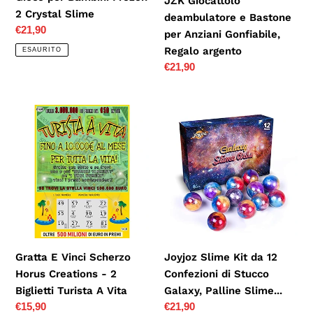
JZK Giocattolo
Crystal
argento
2 Crystal Slime
deambulatore e Bastone
Slime
Prezzo
€21,90
per Anziani Gonfiabile,
di
Regalo argento
ESAURITO
listino
Prezzo
€21,90
di
listino
Gratta
Joyjoz
E
Slime
Vinci
Kit
Scherzo
da
Horus
12
Creations
Confezioni
-
di
2
Stucco
Biglietti
Galaxy,
Gratta E Vinci Scherzo
Joyjoz Slime Kit da 12
Turista
Palline
Horus Creations - 2
Confezioni di Stucco
A
Slime...
Biglietti Turista A Vita
Galaxy, Palline Slime...
Vita
Prezzo
€15,90
Prezzo
€21,90