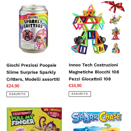
Giochi
Innoo
Preziosi
Tech
Poopsie
Costruzioni
Slime
Magnetiche
Surprise
Blocchi
Sparkly
108
Critters,
Pezzi
Modelli
Giocattoli
assortiti
108
Innoo Tech Costruzioni
Giochi Preziosi Poopsie
Magnetiche Blocchi 108
Slime Surprise Sparkly
Pezzi Giocattoli 108
Critters, Modelli assortiti
Prezzo
€34,90
Prezzo
€24,90
di
di
ESAURITO
ESAURITO
listino
listino
Jakks
John
Pacific-
Adams
78742-
10770