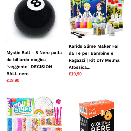
-
Maker
8
Fai
Nero
da
palla
Te
da
per
biliardo
Bambine
Karids Slime Maker Fai
magica
e
Mystic Ball - 8 Nero palla
da Te per Bambine e
"veggente"
Ragazzi
da biliardo magica
Ragazzi | Kit DIY Melma
DECISION
|
"veggente" DECISION
Atossica...
BALL
Kit
BALL nero
Prezzo
€19,90
nero
DIY
Prezzo
€19,90
di
Melma
di
listino
Atossica...
listino
KUUQA
Glop
61
Game
pcs
-
Slime
Giochi
Kit,
per