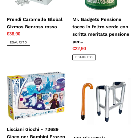
con
scritta
Prendi Caramelle Global
Mr. Gadgets Pensione
meritata
Gizmos Benross rosso
tocco in feltro verde con
pensione
Prezzo
€38,90
scritta meritata pensione
per...
di
per...
ESAURITO
listino
Prezzo
€22,90
di
ESAURITO
listino
Lisciani
JZK
Giochi
Giocattolo
-
deambulatore
73689
e
Gioco
Bastone
per
per
Bambini
Anziani
Frozen
Gonfiabile,
Lisciani Giochi - 73689
2
Regalo
Gioco per Bambini Frozen