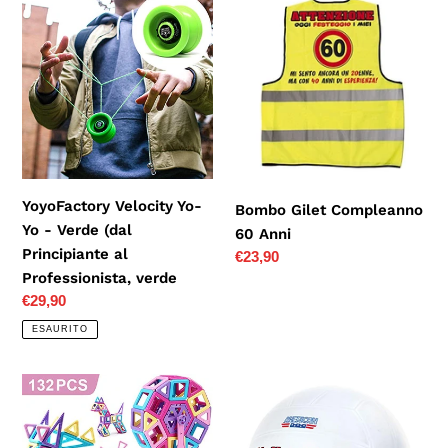
Velocity
Gilet
Yo-
Compleanno
Yo
60
-
Anni
Verde
(dal
Principiante
al
YoyoFactory Velocity Yo-
Bombo Gilet Compleanno
Professionista,
Yo - Verde (dal
60 Anni
verde
Principiante al
Prezzo
€23,90
Professionista, verde
di
Prezzo
€29,90
listino
di
ESAURITO
listino
nicknack
Mondo-
Magnetico
American
Costruzione
Volley