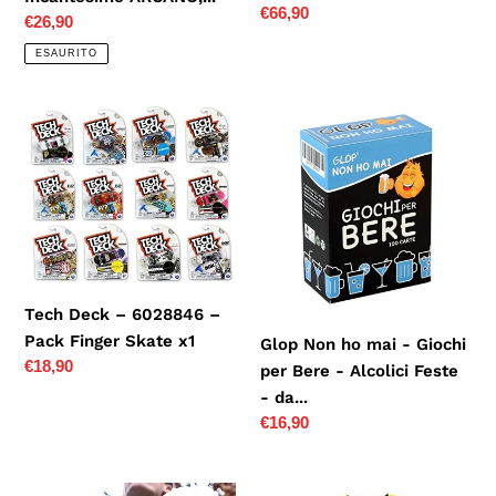
Prezzo
€66,90
Prezzo
€26,90
Plus...
di
di
ESAURITO
listino
listino
Tech
Glop
Deck
Non
–
ho
6028846
mai
–
-
Pack
Giochi
Finger
per
Skate
Bere
Tech Deck – 6028846 –
x1
-
Pack Finger Skate x1
Glop Non ho mai - Giochi
Alcolici
Prezzo
€18,90
per Bere - Alcolici Feste
Feste
di
- da...
-
listino
Prezzo
€16,90
da...
di
listino
YoyoFactory
Bombo