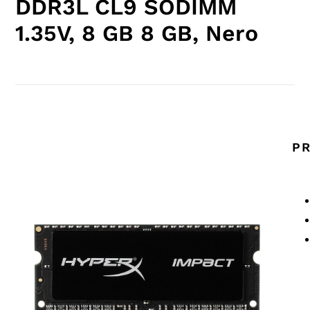
DDR3L CL9 SODIMM
1.35V, 8 GB 8 GB, Nero
PR