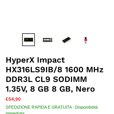
HyperX Impact
HX316LS9IB/8 1600 MHz
DDR3L CL9 SODIMM
1.35V, 8 GB 8 GB, Nero
Prezzo
€54,90
di
SPEDIZIONE RAPIDA E GRATUITA - Disponibilità
listino
immediata.