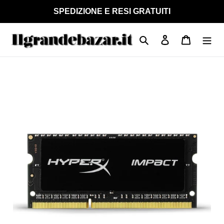
Vai
SPEDIZIONE E RESI GRATUITI
direttamente
ai
Cerca
Accedi
Carrello
contenuti