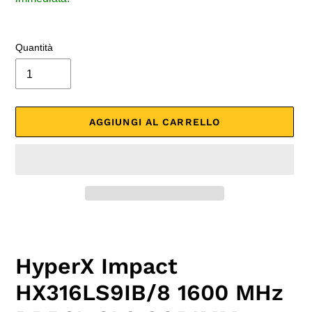
Quantità
AGGIUNGI AL CARRELLO
Inserimento
del
prodotto
HyperX Impact
nel
carrello
HX316LS9IB/8 1600 MHz