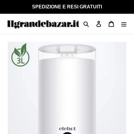
Vai
SPEDIZIONE E RESI GRATUITI
direttamente
ai
Cerca
Accedi
Carrello
contenuti