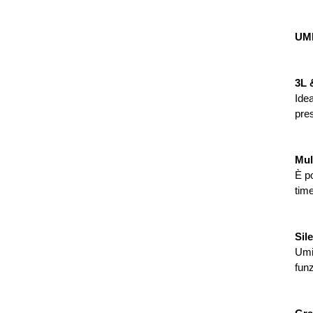
UM
3L 
Idea
pre
Mul
È p
tim
Sil
Umid
fun