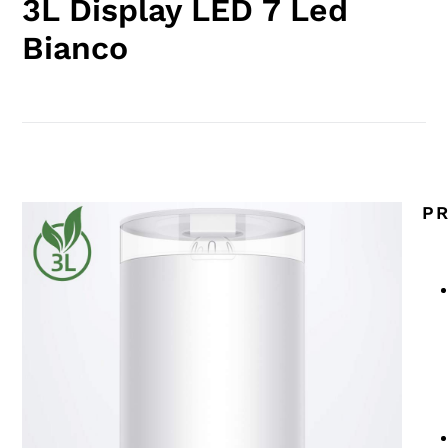
3L Display LED 7 Led
Bianco
PR