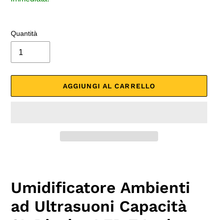
Quantità
AGGIUNGI AL CARRELLO
Inserimento
del
prodotto
Umidificatore Ambienti
nel
carrello
ad Ultrasuoni Capacità