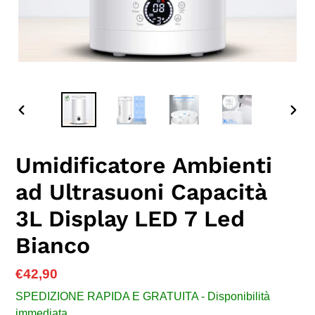
SLIDE
SLID
PRECEDENTE
SUC
Umidificatore Ambienti
ad Ultrasuoni Capacità
3L Display LED 7 Led
Bianco
Prezzo
€42,90
di
SPEDIZIONE RAPIDA E GRATUITA - Disponibilità
listino
immediata.