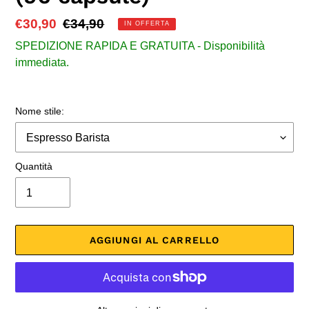
Prezzo
€30,90
Prezzo
€34,90
IN OFFERTA
scontato
di
SPEDIZIONE RAPIDA E GRATUITA - Disponibilità
listino
immediata.
Nome stile:
Quantità
AGGIUNGI AL CARRELLO