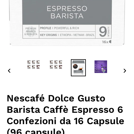
SLIDE
SLID
PRECEDENTE
SUC
Nescafé Dolce Gusto
Barista Caffè Espresso 6
Confezioni da 16 Capsule
(96 capsule)