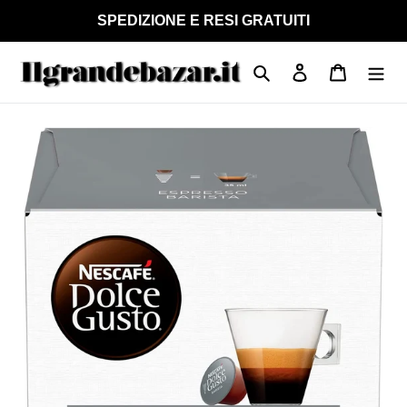
Vai
SPEDIZIONE E RESI GRATUITI
direttamente
ai
Cerca
Accedi
Carrello
contenuti