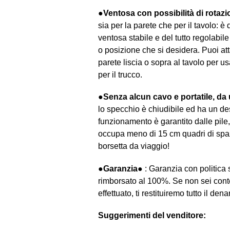
●Ventosa con possibilità di rotaz
sia per la parete che per il tavolo: è
ventosa stabile e del tutto regolabil
o posizione che si desidera. Puoi at
parete liscia o sopra al tavolo per 
per il trucco.
●Senza alcun cavo e portatile, da 
lo specchio è chiudibile ed ha un de
funzionamento è garantito dalle pil
occupa meno di 15 cm quadri di spa
borsetta da viaggio!
●Garanzia●
: Garanzia con politica 
rimborsato al 100%. Se non sei cont
effettuato, ti restituiremo tutto il dena
Suggerimenti del venditore: