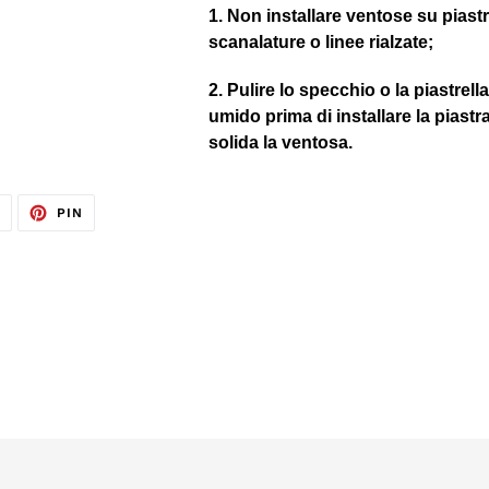
1. Non installare ventose su piast
scanalature o linee rialzate;
2. Pulire lo specchio o la piastrel
umido prima di installare la piastr
solida la ventosa.
TWITTA
PINNA
T
PIN
SU
SU
TWITTER
PINTEREST