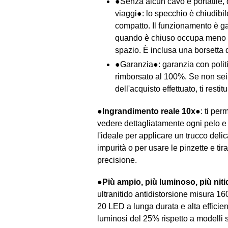
●Senza alcun cavo e portatile, 
viaggi●: lo specchio è chiudibi
compatto. Il funzionamento è gar
quando è chiuso occupa meno d
spazio. È inclusa una borsetta 
●Garanzia●: garanzia con politi
rimborsato al 100%. Se non sei
dell'acquisto effettuato, ti restit
●Ingrandimento reale 10x●
: ti per
vedere dettagliatamente ogni pelo e 
l'ideale per applicare un trucco deli
impurità o per usare le pinzette e tira
precisione.
●Più ampio, più luminoso, più nit
ultranitido antidistorsione misura 1
20 LED a lunga durata e alta efficie
luminosi del 25% rispetto a modelli s