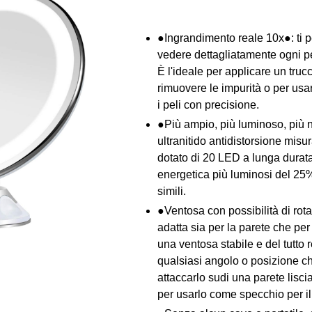
●Ingrandimento reale 10x●: ti pe
vedere dettagliatamente ogni pe
È l'ideale per applicare un truc
rimuovere le impurità o per usare
i peli con precisione.
●Più ampio, più luminoso, più ni
ultranitido antidistorsione mis
dotato di 20 LED a lunga durata
energetica più luminosi del 25%
simili.
●Ventosa con possibilità di rot
adatta sia per la parete che per 
una ventosa stabile e del tutto 
qualsiasi angolo o posizione ch
attaccarlo sudi una parete lisci
per usarlo come specchio per il