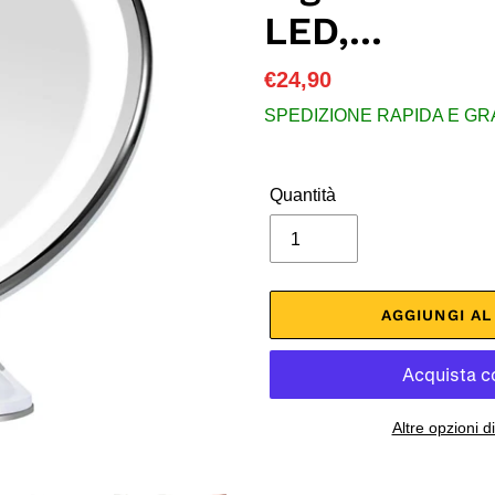
LED,...
Prezzo
€24,90
di
SPEDIZIONE RAPIDA E GRATU
listino
Quantità
AGGIUNGI A
Altre opzioni 
Inserimento