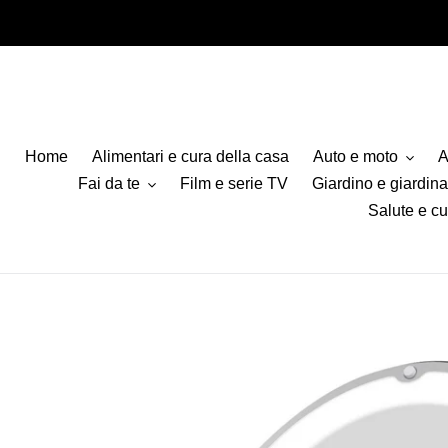
Vai
direttamente
ai
contenuti
Home
Alimentari e cura della casa
Auto e moto
A
Fai da te
Film e serie TV
Giardino e giardin
Salute e cu