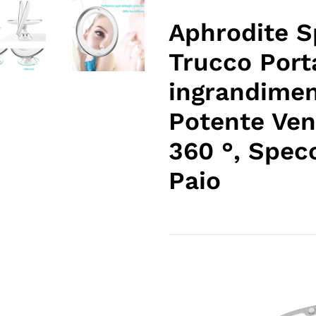
del
prodotto
Aphrodite S
nel
Trucco Port
carrello
ingrandimen
Potente Ven
360 °, Spec
Paio