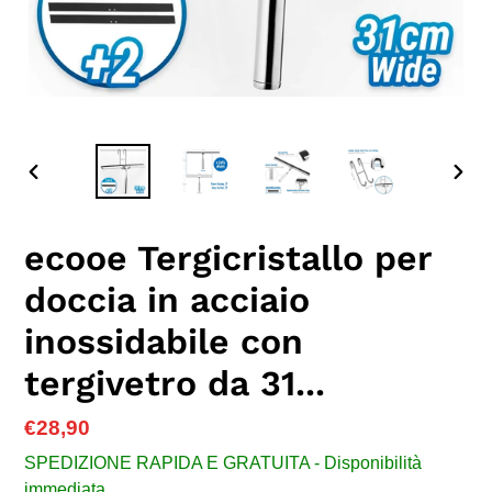
SLIDE
SLID
PRECEDENTE
SUC
ecooe Tergicristallo per
doccia in acciaio
inossidabile con
tergivetro da 31...
Prezzo
€28,90
di
SPEDIZIONE RAPIDA E GRATUITA - Disponibilità
listino
immediata.