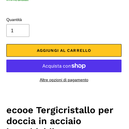
Quantità
AGGIUNGI AL CARRELLO
Altre opzioni di pagamento
Inserimento
del
prodotto
ecooe Tergicristallo per
nel
carrello
doccia in acciaio