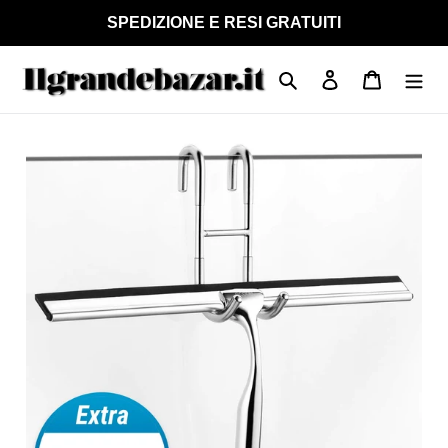
Vai
SPEDIZIONE E RESI GRATUITI
direttamente
ai
Cerca
Accedi
Carrello
contenuti