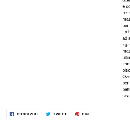
è do
resi
mas
per 
La b
ad a
kg. 
mas
ulti
imm
biso
Oze
per 
batt
scar
CONDIVIDI
TWITTA
PINNA
CONDIVIDI
TWEET
PIN
SU
SU
SU
FACEBOOK
TWITTER
PINTEREST