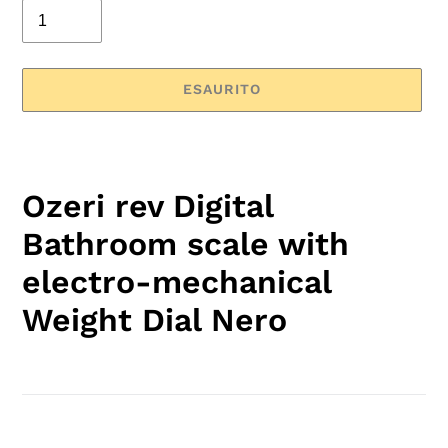
ESAURITO
Inserimento
del
prodotto
Ozeri rev Digital
nel
carrello
Bathroom scale with
electro-mechanical
Weight Dial Nero