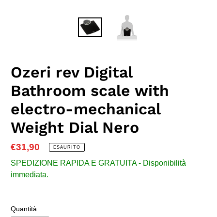
Ozeri rev Digital
Bathroom scale with
electro-mechanical
Weight Dial Nero
Prezzo
€31,90
ESAURITO
di
SPEDIZIONE RAPIDA E GRATUITA - Disponibilità
listino
immediata.
Quantità