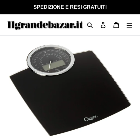
Vai
SPEDIZIONE E RESI GRATUITI
direttamente
ai
Cerca
Accedi
Carrello
contenuti