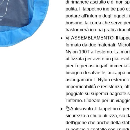
di rimanere asciutto e di non s
pulita. Il tappetino inoltre può e
portare all'interno degli oggetti
borsone, la corda che serve per 
trasformerà in una pratica tracol
🙌 ASSEMBLAMENTO: Il tappeti
formato da due materiali: Microfi
Nylon 190T all'esterno. La morb
utilizzata per avere un piacevol
piedi e per asciugarli immediat
bisogno di salviette, accappat
asciugamani. Il Nylon esterno 
impermeabilità e resistenza, ol
poggiato su superfici bagnate
l'interno. L'ideale per un viagg
👌Antiscivolo: Il tappetino è pe
sicurezza a chi lo utilizza, sia d
dell'igiene che anche della stabil
superficie a contatto con i pied