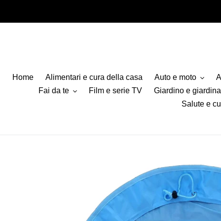
Vai
direttamente
ai
contenuti
Home
Alimentari e cura della casa
Auto e moto
A
Fai da te
Film e serie TV
Giardino e giardin
Salute e cu