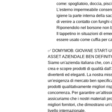
come: spogliatoio, doccia, pisc
L'esterno impermeabile consen
igiene la parte interna della sac
di venire a contatto con funghi 
Riponendolo nel borsone non b
Il tappetino in situazioni di e
essere usato come cuffia per ca
✅ DOMYMOB: GIOVANE START-UP
ASSET AZIENDALE BEN DEFINIT
Siamo un'azienda italiana che, con
crea e scopre prodotti di qualità dall
divertenti ed eleganti. La nostra mi
un'esigenza di mercato ben specifica
prodotti qualitativamente migliori risp
concorrenza. Per garantire un'altissi
assicuriamo che i nostri materiali p
migliori fornitori, che dimostrano un
livello internazionale.