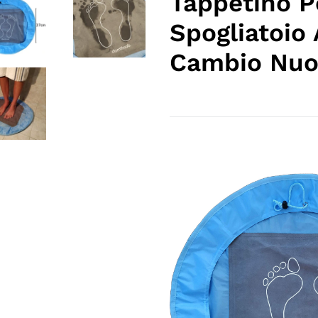
Tappetino P
nel
Spogliatoio
carrello
Cambio Nuo