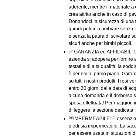
aderente, mentre il materiale a 
crea attrito anche in caso di p
Donandoci la sicurezza di una f
quindi poterci cambiare senza i
e senza la paura di scivolare s
sicuri anche per bimbi piccoli.
✅ GARANZIA ed AFFIDABILITA'
azienda si adopera per fornire ai
testati e di alta qualità, la sodd
è per noi al primo piano. Garan
su tutti i nostri prodotti. I resi v
entro 30 giorni dalla data di ac
alcuna domanda e il rimborso s
spesa effettuata! Per maggiori 
di leggere la sezione dedicata i
☔️IMPERMEABILE: È essenziale
piedi sia impermeabile. La sacc
per essere usata in situazioni 