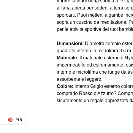
riporre la biancheria sporca o le ciab
all'aria aperta per sederti a terra se
sporcarti, Puoi metterti a gambe incr
sopra un cuscino da meditazione. Pu
per le attività sportive dei tuoi bambi
Dimensioni:
Diametro cerchio ester
quadrato interno in microfibra 37cm.
Materiale:
Il materiale esterno è Ny
impermeabile ed estremamente resis
interno è microfilma che funge da 
assorbente e leggero.
Colore:
Interno Grigio esterno color
comprarlo Rosso o Azzurro? Compra
sicuramente un regalo apprezzato d
TWITTA
PINNA
T
PIN
SU
SU
TWITTER
PINTEREST