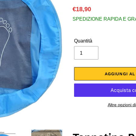
Prezzo
€18,90
di
SPEDIZIONE RAPIDA E GRATU
listino
Quantità
AGGIUNGI A
Altre opzioni 
Inserimento
del
prodotto