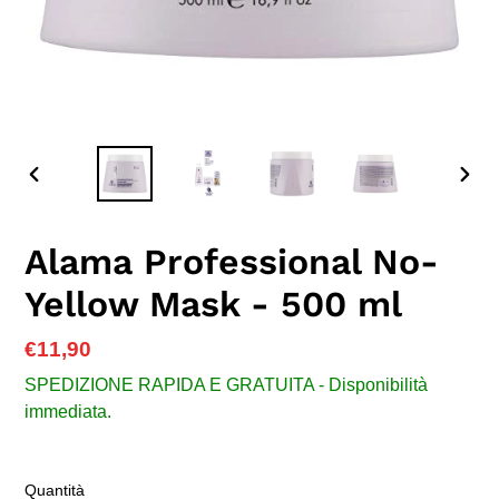
SLIDE
SLID
PRECEDENTE
SUC
Alama Professional No-
Yellow Mask - 500 ml
Prezzo
€11,90
di
SPEDIZIONE RAPIDA E GRATUITA - Disponibilità
listino
immediata.
Quantità