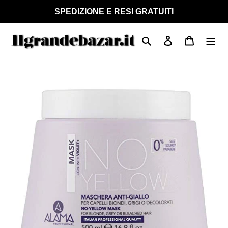
Vai
SPEDIZIONE E RESI GRATUITI
direttamente
ai
Cerca
Accedi
Carrello
contenuti