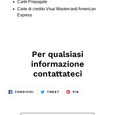
Carte Prepagate
Carte di credito Visa/ Mastercard/ American
Express
Per qualsiasi
informazione
contattateci
CONDIVIDI
TWITTA
PINNA
CONDIVIDI
TWEET
PIN
SU
SU
SU
FACEBOOK
TWITTER
PINTEREST