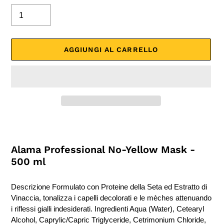
AGGIUNGI AL CARRELLO
Inserimento
del
prodotto
Alama Professional No-Yellow Mask -
nel
500 ml
carrello
Descrizione Formulato con Proteine della Seta ed Estratto di
Vinaccia, tonalizza i capelli decolorati e le mèches attenuando
i riflessi gialli indesiderati. Ingredienti Aqua (Water), Cetearyl
Alcohol, Caprylic/Capric Triglyceride, Cetrimonium Chloride,