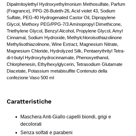
Dipalmitoylethyl Hydroxyethylmonium Methosulfate, Parfum
(Fragrance), PPG-26-Buteth-26, Acid violet 43, Sodium
Sulfate, PEG-40 Hydrogenated Castor Oil, Dipropylene
Glycol, Methoxy PEG/PPG-7/3 Aminopropyl Dimethicone,
Triethylene Glycol, Benzyl Alcohol, Propylene Glycol, Amyl
Cinnamal, Sodium Hydroxide, Methylchloroisothiazolinone
Methylisothiazolinone, Wine Extract, Magnesium Nitrate,
Magnesium Chloride, Hydrolyzed Silk, Pentaerythrityl Tetra-
di-t-butyl Hydroxyhydrocinnamate, Phenoxyethanol,
Chlorphenesin, Ethylhexylglycerin, Tetrasodium Glutamate
Diacetate, Potassium metabisulfite Contenuto della
confezione Vaso 500 ml
Caratteristiche
Maschera Anti-Giallo capelli biondi, grigi e
decolorati
Senza solfati e parabeni