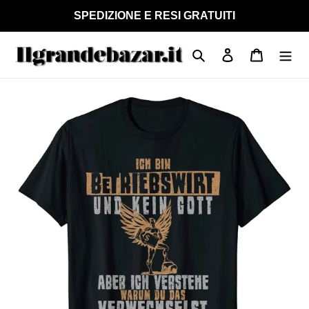
Vai
SPEDIZIONE E RESI GRATUITI
direttamente
ai
Cerca
Accedi
Carrello
contenuti