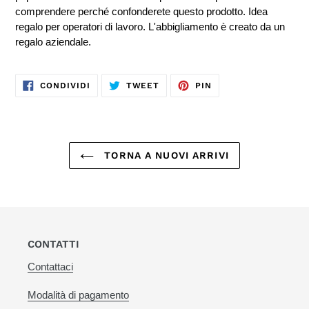
comprendere perché confonderete questo prodotto. Idea
regalo per operatori di lavoro. L'abbigliamento è creato da un
regalo aziendale.
CONDIVIDI
TWITTA
PINNA
CONDIVIDI
TWEET
PIN
SU
SU
SU
FACEBOOK
TWITTER
PINTEREST
TORNA A NUOVI ARRIVI
CONTATTI
Contattaci
Modalità di pagamento