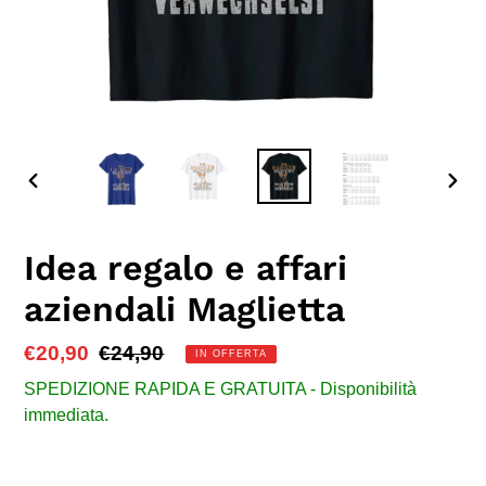
SLIDE
SLID
PRECEDENTE
SUC
Idea regalo e affari
aziendali Maglietta
Prezzo
€20,90
Prezzo
€24,90
IN OFFERTA
scontato
di
SPEDIZIONE RAPIDA E GRATUITA - Disponibilità
listino
immediata.