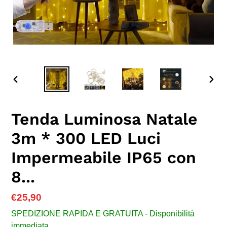
SLIDE
SLID
PRECEDENTE
SUC
Tenda Luminosa Natale
3m * 300 LED Luci
Impermeabile IP65 con
8...
Prezzo
€25,90
di
SPEDIZIONE RAPIDA E GRATUITA - Disponibilità
listino
immediata.