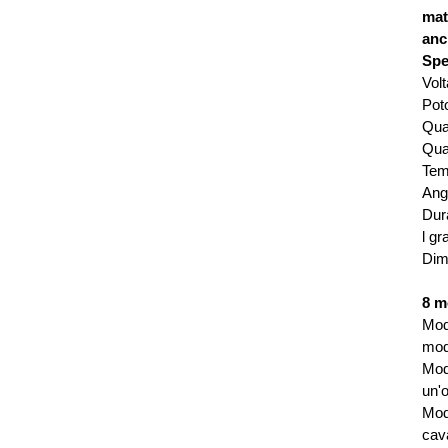
mat
anc
Spe
Vol
Pot
Qua
Qua
Tem
Ang
Dur
l g
Dime
8 m
Moda
mod
Mod
un'
Mod
cava