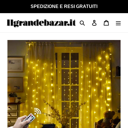
Vai
SPEDIZIONE E RESI GRATUITI
direttamente
ai
Cerca
Accedi
Carrello
contenuti