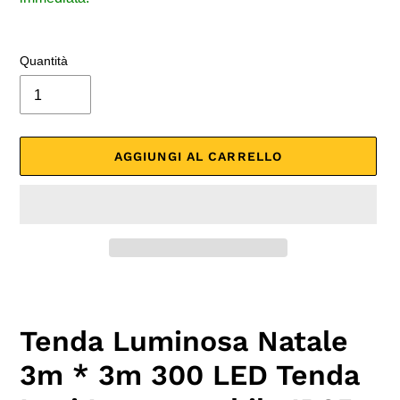
Quantità
AGGIUNGI AL CARRELLO
Inserimento
del
prodotto
Tenda Luminosa Natale
nel
carrello
3m * 3m 300 LED Tenda