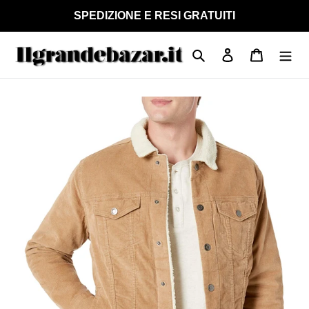
Vai
SPEDIZIONE E RESI GRATUITI
direttamente
ai
Cerca
Accedi
Carrello
contenuti