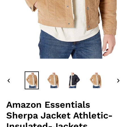
SLIDE
SLID
PRECEDENTE
SUC
Amazon Essentials
Sherpa Jacket Athletic-
Insulated-Jackets,