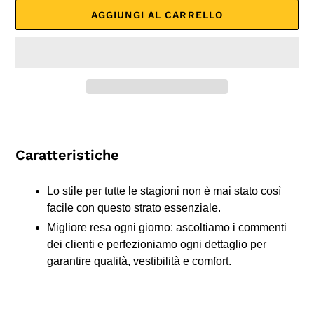
AGGIUNGI AL CARRELLO
Inserimento
del
prodotto
Caratteristiche
nel
carrello
Lo stile per tutte le stagioni non è mai stato così
facile con questo strato essenziale.
Migliore resa ogni giorno: ascoltiamo i commenti
dei clienti e perfezioniamo ogni dettaglio per
garantire qualità, vestibilità e comfort.