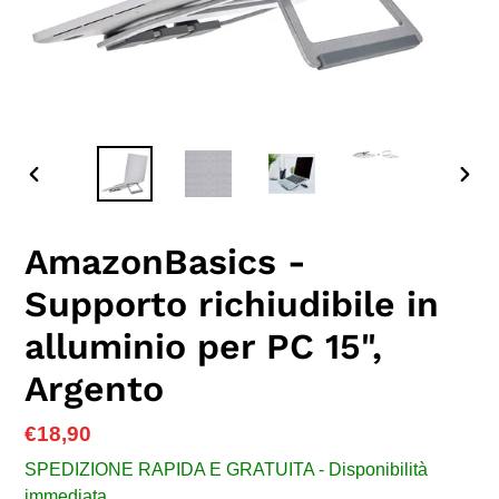
SLIDE
SLID
PRECEDENTE
SUC
AmazonBasics -
Supporto richiudibile in
alluminio per PC 15",
Argento
Prezzo
€18,90
di
SPEDIZIONE RAPIDA E GRATUITA - Disponibilità
listino
immediata.