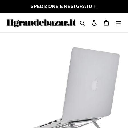
Vai
SPEDIZIONE E RESI GRATUITI
direttamente
ai
Cerca
Accedi
Carrello
contenuti