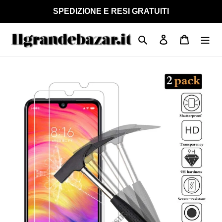
Vai
SPEDIZIONE E RESI GRATUITI
direttamente
ai
Cerca
Accedi
Carrello
contenuti