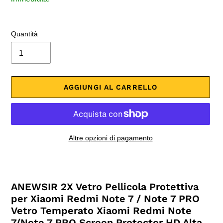
Quantità
AGGIUNGI AL CARRELLO
Altre opzioni di pagamento
Inserimento
del
prodotto
ANEWSIR 2X Vetro Pellicola Protettiva
nel
per Xiaomi Redmi Note 7 / Note 7 PRO
carrello
Vetro Temperato Xiaomi Redmi Note
7/Note 7 PRO Screen Protector HD Alta