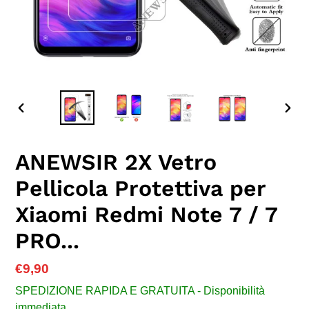
SLIDE
SLID
PRECEDENTE
SUC
ANEWSIR 2X Vetro
Pellicola Protettiva per
Xiaomi Redmi Note 7 / 7
PRO...
Prezzo
€9,90
di
SPEDIZIONE RAPIDA E GRATUITA - Disponibilità
listino
immediata.