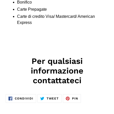
Bonifico
Carte Prepagate
Carte di credito Visa/ Mastercard/ American
Express
Per qualsiasi
informazione
contattateci
CONDIVIDI
TWITTA
PINNA
CONDIVIDI
TWEET
PIN
SU
SU
SU
FACEBOOK
TWITTER
PINTEREST