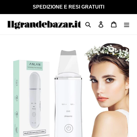
Vai
SPEDIZIONE E RESI GRATUITI
direttamente
ai
Cerca
Accedi
Carrello
contenuti