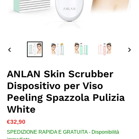
SLIDE
SLID
PRECEDENTE
SUC
ANLAN Skin Scrubber
Dispositivo per Viso
Peeling Spazzola Pulizia
White
Prezzo
€32,90
di
SPEDIZIONE RAPIDA E GRATUITA - Disponibilità