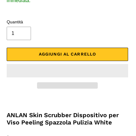
listino
immediata.
Quantità
AGGIUNGI AL CARRELLO
Inserimento
del
prodotto
ANLAN Skin Scrubber Dispositivo per
nel
Viso Peeling Spazzola Pulizia White
carrello