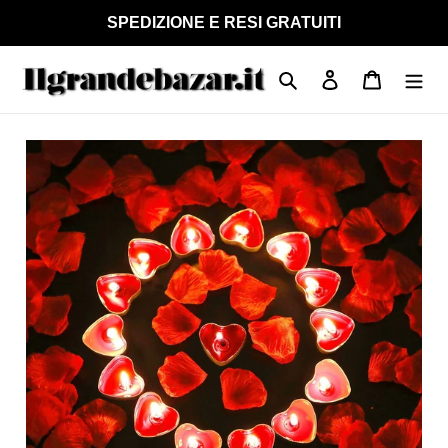
Vai
SPEDIZIONE E RESI GRATUITI
direttamente
ai
Cerca
Accedi
Carrello
contenuti