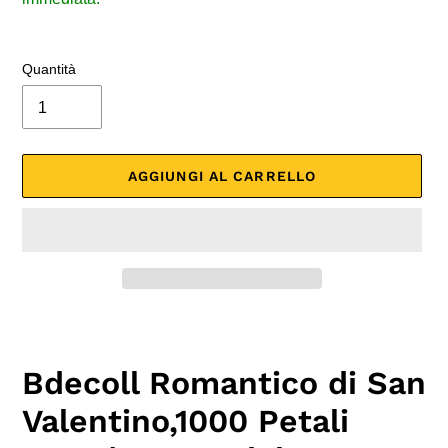
Quantità
AGGIUNGI AL CARRELLO
Inserimento
del
prodotto
Bdecoll Romantico di San
nel
carrello
Valentino,1000 Petali