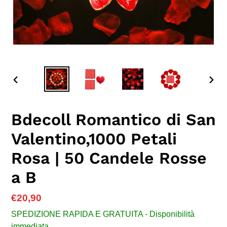
SLIDE
SLID
PRECEDENTE
SUC
Bdecoll Romantico di San
Valentino,1000 Petali
Rosa | 50 Candele Rosse
a B
Prezzo
€20,90
di
SPEDIZIONE RAPIDA E GRATUITA - Disponibilità
listino
immediata.