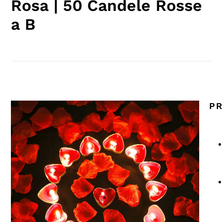
Rosa | 50 Candele Rosse
a B
PR