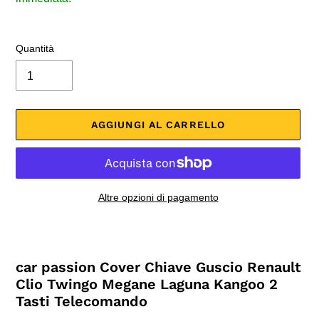
Quantità
AGGIUNGI AL CARRELLO
Altre opzioni di pagamento
Inserimento
del
prodotto
car passion Cover Chiave Guscio Renault
nel
Clio Twingo Megane Laguna Kangoo 2
carrello
Tasti Telecomando