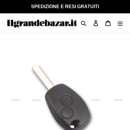
Vai
SPEDIZIONE E RESI GRATUITI
direttamente
ai
Cerca
Accedi
Carrello
contenuti