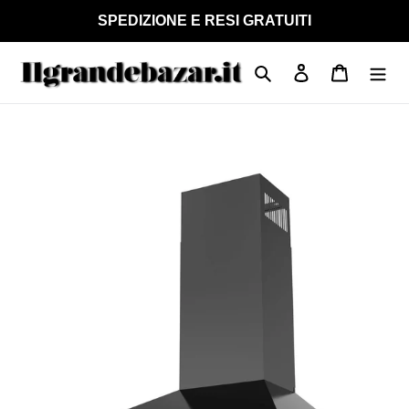
Vai
SPEDIZIONE E RESI GRATUITI
direttamente
ai
Cerca
Accedi
Carrello
contenuti