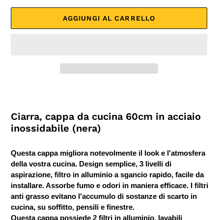
AGGIUNGI AL CARRELLO
Inserimento
del
prodotto
Ciarra, cappa da cucina 60cm in acciaio
nel
inossidabile (nera)
carrello
Questa cappa migliora notevolmente il look e l'atmosfera
della vostra cucina. Design semplice, 3 livelli di
aspirazione, filtro in alluminio a sgancio rapido, facile da
installare. Assorbe fumo e odori in maniera efficace. I filtri
anti grasso evitano l'accumulo di sostanze di scarto in
cucina, su soffitto, pensili e finestre.
Questa cappa possiede 2 filtri in alluminio, lavabili