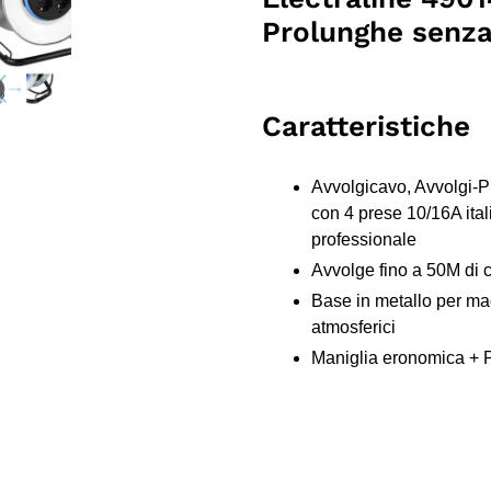
nel
Prolunghe senza
carrello
Caratteristiche
Avvolgicavo, Avvolgi-P
con 4 prese 10/16A it
professionale
Avvolge fino a 50M di 
Base in metallo per magg
atmosferici
Maniglia eronomica + 