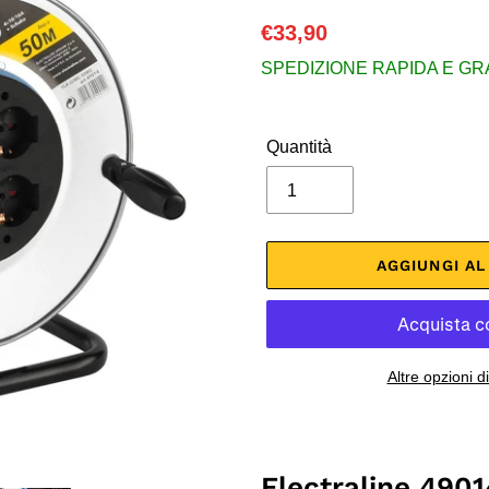
Prezzo
€33,90
di
SPEDIZIONE RAPIDA E GRATU
listino
Quantità
AGGIUNGI A
Altre opzioni 
Inserimento
del
prodotto
Electraline 4901