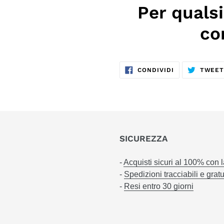
Per quals
co
CONDIVIDI
CONDIVIDI
TWEE
SU
FACEBOOK
SICUREZZA
-
Acquisti sicuri al 100% con 
-
Spedizioni tracciabili e gratu
-
Resi entro 30 giorni