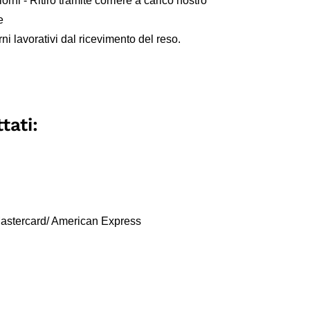
iorni - Ritiro tramite corriere a carico nostro
e
ni lavorativi dal ricevimento del reso.
tati:
 Mastercard/ American Express