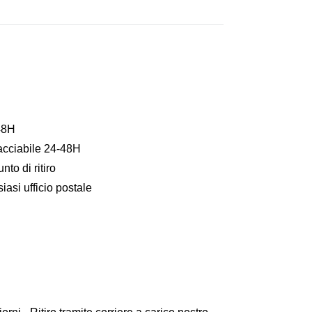
48H
acciabile 24-48H
to di ritiro
asi ufficio postale