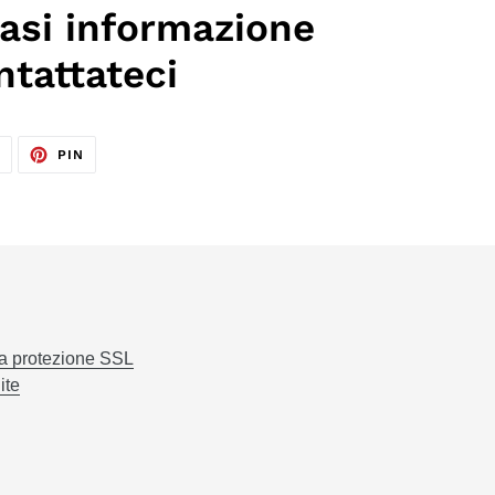
iasi informazione
ntattateci
TWITTA
PINNA
T
PIN
SU
SU
TWITTER
PINTEREST
la protezione SSL
ite