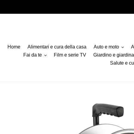
Vai
direttamente
ai
contenuti
Home
Alimentari e cura della casa
Auto e moto
A
Fai da te
Film e serie TV
Giardino e giardin
Salute e cu