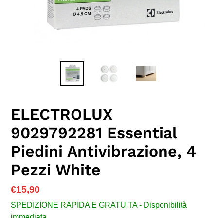
ELECTROLUX
9029792281 Essential
Piedini Antivibrazione, 4
Pezzi White
Prezzo
€15,90
di
SPEDIZIONE RAPIDA E GRATUITA - Disponibilità
listino
immediata.