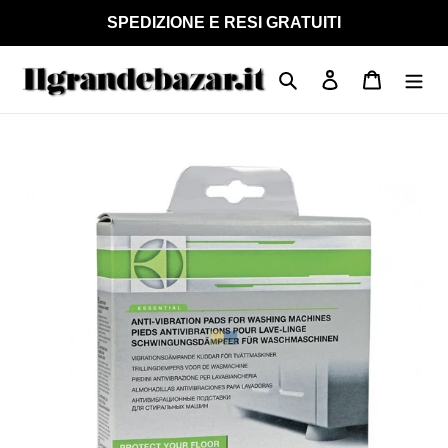
Vai
SPEDIZIONE E RESI GRATUITI
direttamente
ai
Cerca
Accedi
Carrello
contenuti