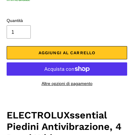
Quantità
AGGIUNGI AL CARRELLO
Altre opzioni di pagamento
Inserimento
del
prodotto
ELECTROLUXssential
nel
carrello
Piedini Antivibrazione, 4