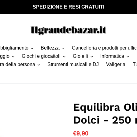
SPEDIZIONE E RESI GRATUITI
bbigliamento
Bellezza
Cancelleria e prodotti per uffic
aggio
Giochi e giocattoli
Gioielli
Informatica
ra della persona
Strumenti musicali e DJ
Valigeria
Tu
Equilibra Ol
Dolci - 250
Prezzo
€9,90