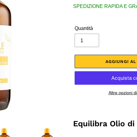
di
SPEDIZIONE RAPIDA E GRATU
listino
Quantità
AGGIUNGI A
Altre opzioni 
Inserimento
del
prodotto
Equilibra Olio d
nel
carrello