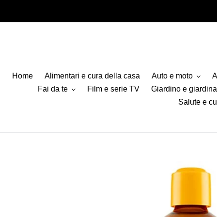
Vai
direttamente
ai
contenuti
Home
Alimentari e cura della casa
Auto e moto
A
Fai da te
Film e serie TV
Giardino e giardin
Salute e cu