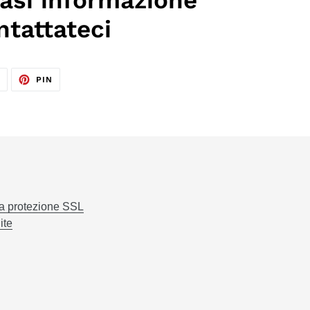
ntattateci
TWITTA
PINNA
T
PIN
SU
SU
TWITTER
PINTEREST
la protezione SSL
ite