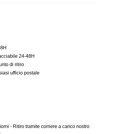
48H
acciabile 24-48H
to di ritiro
asi ufficio postale
iorni - Ritiro tramite corriere a carico nostro