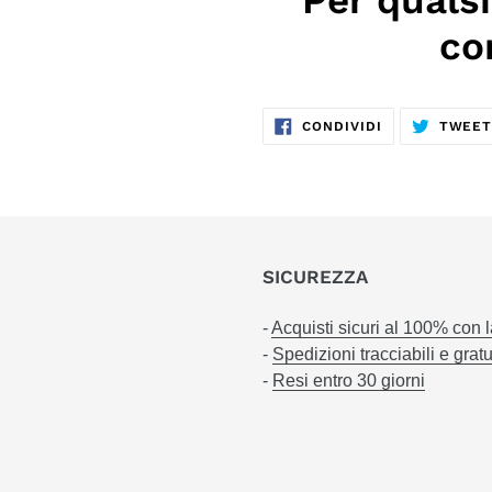
co
CONDIVIDI
CONDIVIDI
TWEE
SU
FACEBOOK
SICUREZZA
-
Acquisti sicuri al 100% con 
-
Spedizioni tracciabili e gratu
-
Resi entro 30 giorni