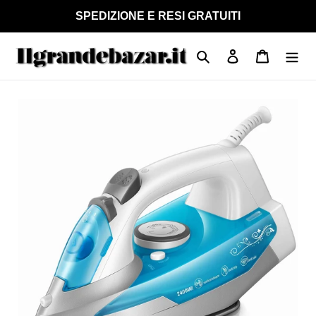
Vai
SPEDIZIONE E RESI GRATUITI
direttamente
ai
Cerca
Accedi
Carrello
contenuti