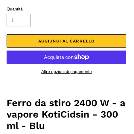
Quantità
AGGIUNGI AL CARRELLO
Altre opzioni di pagamento
Inserimento
del
prodotto
Ferro da stiro 2400 W - a
nel
carrello
vapore KotiCidsin - 300
ml - Blu