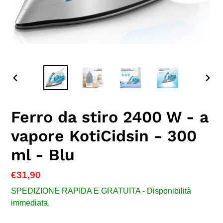
SLIDE
SLID
PRECEDENTE
SUC
Ferro da stiro 2400 W - a
vapore KotiCidsin - 300
ml - Blu
Prezzo
€31,90
di
SPEDIZIONE RAPIDA E GRATUITA - Disponibilità
listino
immediata.