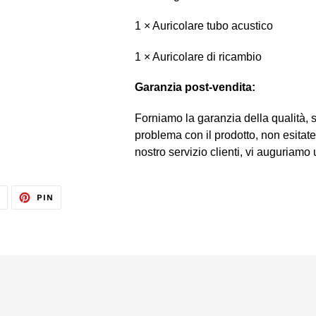
1 × Auricolare tubo acustico
1 × Auricolare di ricambio
Garanzia post-vendita:
Forniamo la garanzia della qualità, 
problema con il prodotto, non esitate 
nostro servizio clienti, vi auguriamo 
TWITTA
PINNA
T
PIN
SU
SU
TWITTER
PINTEREST