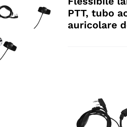
Flessibile l
nel
PTT, tubo a
carrello
auricolare d