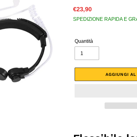
Prezzo
€23,90
di
SPEDIZIONE RAPIDA E GRATU
listino
Quantità
AGGIUNGI A
Inserimento
del
prodotto