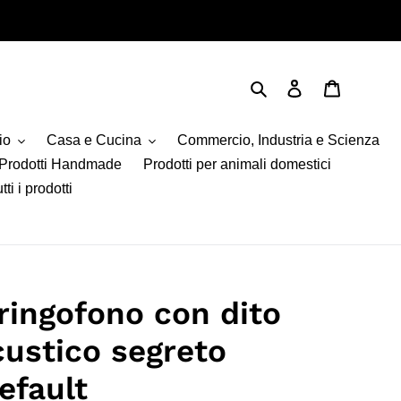
Cerca
Accedi
Carrello
io
Casa e Cucina
Commercio, Industria e Scienza
Prodotti Handmade
Prodotti per animali domestici
tti i prodotti
aringofono con dito
custico segreto
efault