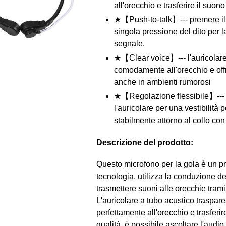
all'orecchio e trasferire il suono 
★【Push-to-talk】--- premere il
singola pressione del dito per l
segnale.
★【Clear voice】--- l'auricolare
comodamente all'orecchio e off
anche in ambienti rumorosi
★【Regolazione flessibile】--- 
l'auricolare per una vestibilità 
stabilmente attorno al collo co
Descrizione del prodotto:
Questo microfono per la gola è un pr
tecnologia, utilizza la conduzione de
trasmettere suoni alle orecchie tramit
L'auricolare a tubo acustico traspare
perfettamente all'orecchio e trasferire
qualità, è possibile ascoltare l'audio