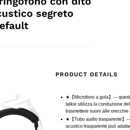
aringofono con dito
custico segreto
efault
PRODUCT DETAILS
★【Microfono a gola】--- questo
talkie utilizza la conduzione de
trasmettere suoni alle orecchie t
★【Tubo audio trasparente】--- l
acustico trasparente può adatta