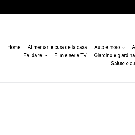
Vai
direttamente
ai
contenuti
Home
Alimentari e cura della casa
Auto e moto
A
Fai da te
Film e serie TV
Giardino e giardin
Salute e cu