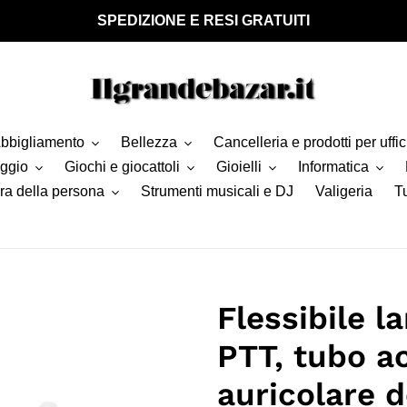
SPEDIZIONE E RESI GRATUITI
bbigliamento
Bellezza
Cancelleria e prodotti per uffic
aggio
Giochi e giocattoli
Gioielli
Informatica
ra della persona
Strumenti musicali e DJ
Valigeria
Tu
Flessibile l
PTT, tubo a
auricolare d