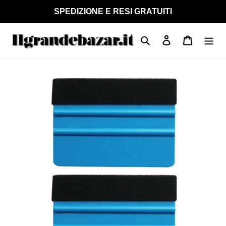
Vai
SPEDIZIONE E RESI GRATUITI
direttamente
ai
Cerca
Accedi
Carrello
contenuti