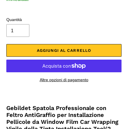
Quantità
AGGIUNGI AL CARRELLO
Altre opzioni di pagamento
Inserimento
del
prodotto
Gebildet Spatola Professionale con
nel
Feltro AntiGraffio per Installazione
carrello
Pellicole da Window Film Car Wrapping
Vinile della Tinta Installazione Tool(2