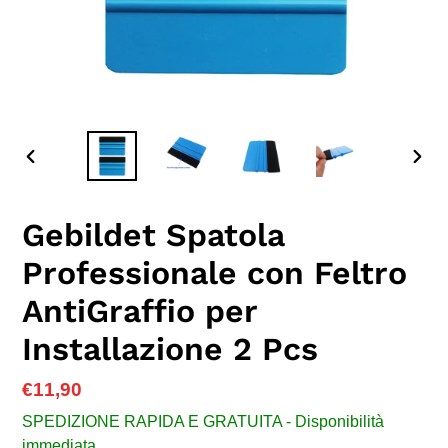
SLIDE
SLID
PRECEDENTE
SUC
Gebildet Spatola
Professionale con Feltro
AntiGraffio per
Installazione 2 Pcs
Prezzo
€11,90
di
SPEDIZIONE RAPIDA E GRATUITA - Disponibilità
listino
immediata.