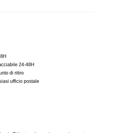
48H
acciabile 24-48H
to di ritiro
asi ufficio postale