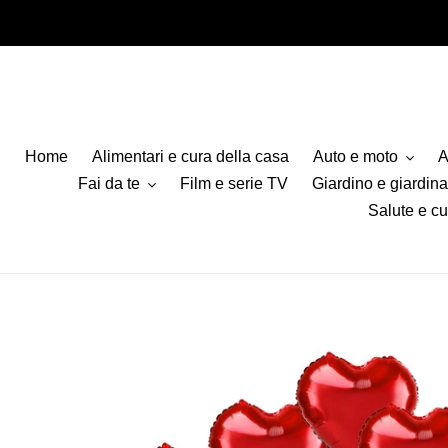
Vai
direttamente
ai
contenuti
Home
Alimentari e cura della casa
Auto e moto
A
Fai da te
Film e serie TV
Giardino e giardin
Salute e cu