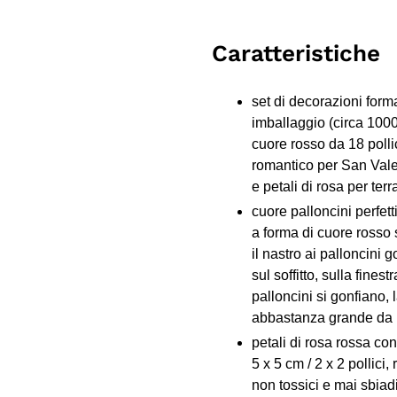
Caratteristiche
set di decorazioni forma
imballaggio (circa 1000
cuore rosso da 18 polli
romantico per San Valen
e petali di rosa per terr
cuore palloncini perfett
a forma di cuore rosso s
il nastro ai palloncini go
sul soffitto, sulla fines
palloncini si gonfiano, 
abbastanza grande da p
petali di rosa rossa con
5 x 5 cm / 2 x 2 pollici, 
non tossici e mai sbiad