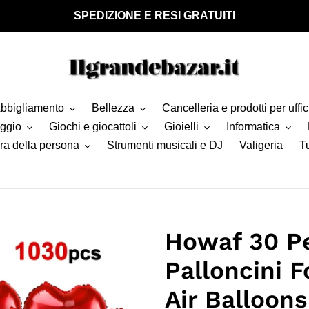
SPEDIZIONE E RESI GRATUITI
bbigliamento
Bellezza
Cancelleria e prodotti per uffic
aggio
Giochi e giocattoli
Gioielli
Informatica
ra della persona
Strumenti musicali e DJ
Valigeria
Tu
Howaf 30 P
Palloncini F
Air Balloons