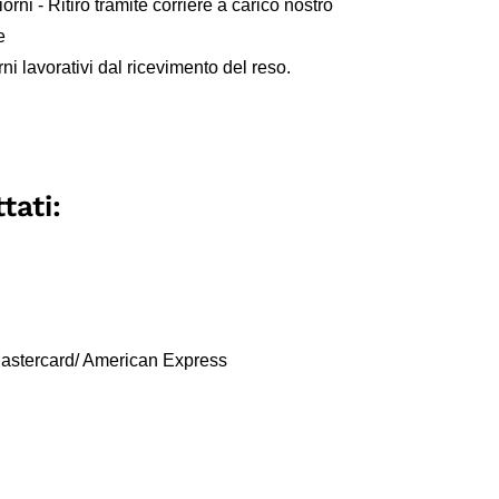
iorni - Ritiro tramite corriere a carico nostro
e
ni lavorativi dal ricevimento del reso.
tati:
 Mastercard/ American Express