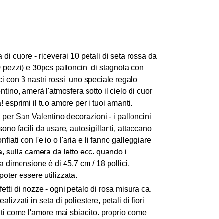
 di cuore - riceverai 10 petali di seta rossa da
 pezzi) e 30pcs palloncini di stagnola con
ci con 3 nastri rossi, uno speciale regalo
tino, amerà l'atmosfera sotto il cielo di cuori
a! esprimi il tuo amore per i tuoi amanti.
i per San Valentino decorazioni - i palloncini
ono facili da usare, autosigillanti, attaccano
nfiati con l'elio o l'aria e li fanno galleggiare
tra, sulla camera da letto ecc. quando i
la dimensione è di 45,7 cm / 18 pollici,
oter essere utilizzata.
fetti di nozze - ogni petalo di rosa misura ca.
realizzati in seta di poliestere, petali di fiori
iti come l'amore mai sbiadito. proprio come