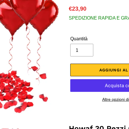
Prezzo
€23,90
di
SPEDIZIONE RAPIDA E GRATU
listino
Quantità
AGGIUNGI A
Altre opzioni 
Inserimento
del
prodotto
Howaf 30 Pezzi 