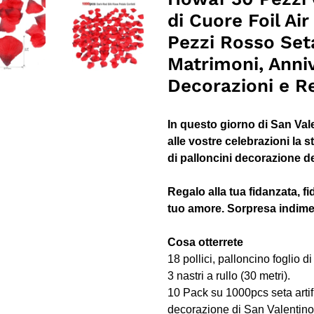
nel
di Cuore Foil Ai
carrello
Pezzi Rosso Seta
Matrimoni, Anniv
Decorazioni e Re
In questo giorno di San Va
alle vostre celebrazioni la 
di palloncini decorazione de
Regalo alla tua fidanzata, f
tuo amore. Sorpresa indimen
Cosa otterrete
18 pollici, palloncino foglio d
3 nastri a rullo (30 metri).
10 Pack su 1000pcs seta artific
decorazione di San Valentino