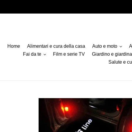
Vai
direttamente
ai
contenuti
Home
Alimentari e cura della casa
Auto e moto
A
Fai da te
Film e serie TV
Giardino e giardin
Salute e cu