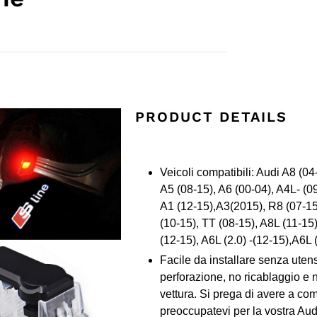
PRODUCT DETAILS
Veicoli compatibili: Audi A8 (04
A5 (08-15), A6 (00-04), A4L- (09
A1 (12-15),A3(2015), R8 (07-15
(10-15), TT (08-15), A8L (11-15)
(12-15), A6L (2.0) -(12-15),A6L (
Facile da installare senza utens
perforazione, no ricablaggio e
vettura. Si prega di avere a co
preoccupatevi per la vostra Aud