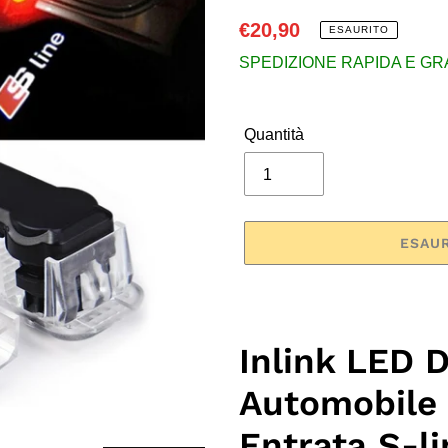
Prezzo
€20,90
ESAURITO
di
SPEDIZIONE RAPIDA E GRATU
listino
Quantità
ESAU
Inserimento
del
prodotto
Inlink LED D
nel
Automobile 
carrello
Entrata S-li