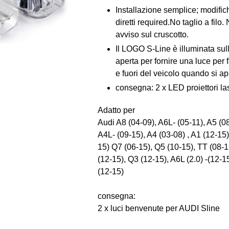
Installazione semplice; modifi
diretti required.No taglio a filo
avviso sul cruscotto.
Il LOGO S-Line è illuminata sull
aperta per fornire una luce per fa
e fuori del veicolo quando si ap
consegna: 2 x LED proiettori la
Adatto per
Audi A8 (04-09), A6L- (05-11), A5 (08
A4L- (09-15), A4 (03-08) , A1 (12-15
15) Q7 (06-15), Q5 (10-15), TT (08-15
(12-15), Q3 (12-15), A6L (2.0) -(12-15
(12-15)
consegna:
2 x luci benvenute per AUDI Sline