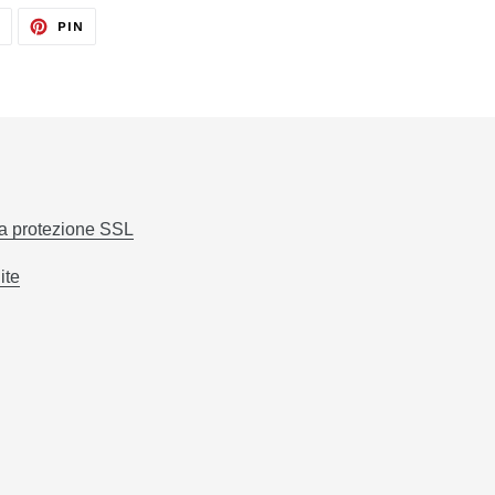
TWITTA
PINNA
T
PIN
SU
SU
TWITTER
PINTEREST
la protezione SSL
ite