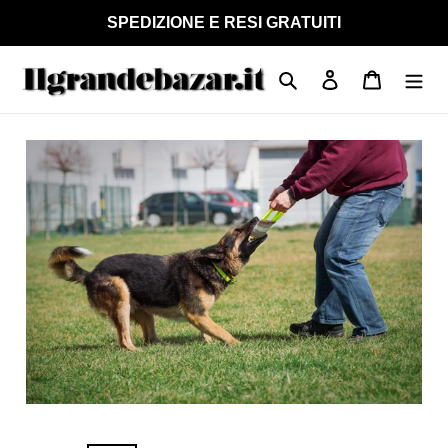
Vai
SPEDIZIONE E RESI GRATUITI
direttamente
ai
Cerca
Accedi
Carrello
contenuti