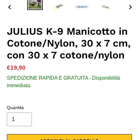
SLIDE
SLID
PRECEDENTE
SUC
JULIUS K-9 Manicotto in
Cotone/Nylon, 30 x 7 cm,
con 30 x 7 cotone/nylon
Prezzo
€19,90
di
SPEDIZIONE RAPIDA E GRATUITA - Disponibilità
listino
immediata.
Quantità