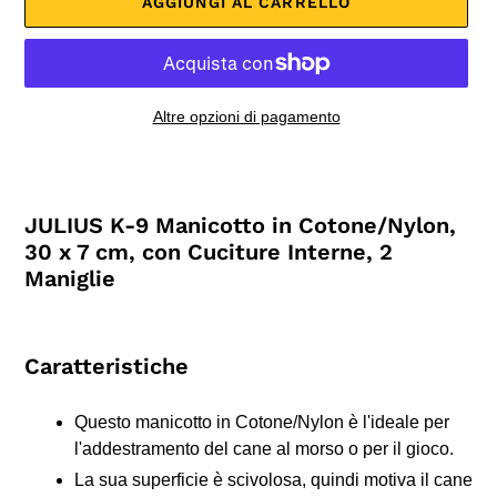
AGGIUNGI AL CARRELLO
Altre opzioni di pagamento
Inserimento
del
prodotto
JULIUS K-9 Manicotto in Cotone/Nylon,
nel
30 x 7 cm, con Cuciture Interne, 2
carrello
Maniglie
Caratteristiche
Questo manicotto in Cotone/Nylon è l'ideale per
l'addestramento del cane al morso o per il gioco.
La sua superficie è scivolosa, quindi motiva il cane