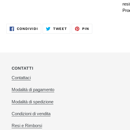
resi
Prod
CONDIVIDI
TWITTA
PINNA
CONDIVIDI
TWEET
PIN
SU
SU
SU
FACEBOOK
TWITTER
PINTEREST
CONTATTI
Contattaci
Modalità di pagamento
Modalità di spedizione
Condizioni di vendita
Resi e Rimborsi