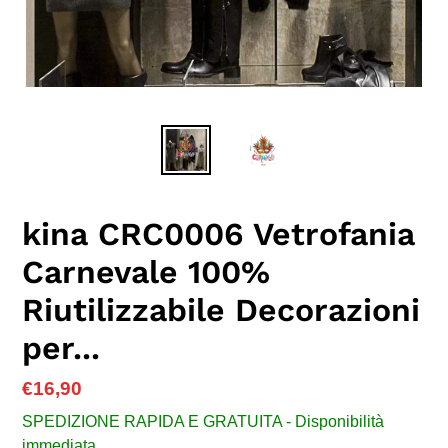
kina CRC0006 Vetrofania
Carnevale 100%
Riutilizzabile Decorazioni
per...
Prezzo
€16,90
di
SPEDIZIONE RAPIDA E GRATUITA - Disponibilità
listino
immediata.