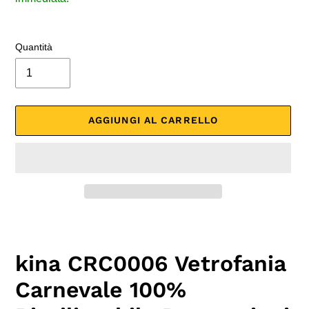
Quantità
AGGIUNGI AL CARRELLO
Inserimento
del
prodotto
kina CRC0006 Vetrofania
nel
carrello
Carnevale 100%