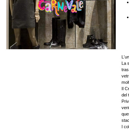
L'un
La s
tras
vetr
molt
Il C
del
Priv
ven
ques
stac
I c