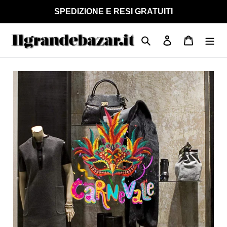
Vai
SPEDIZIONE E RESI GRATUITI
direttamente
ai
Cerca
Accedi
Carrello
contenuti