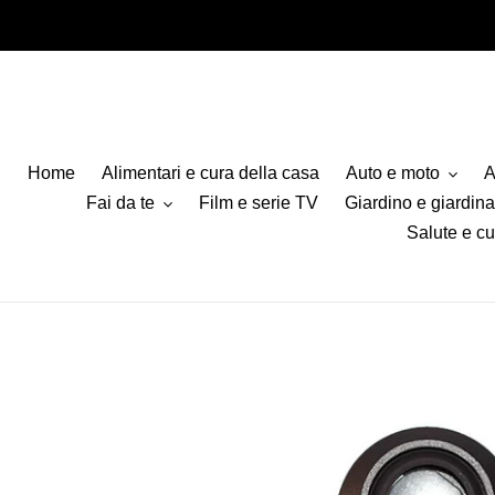
Vai
direttamente
ai
contenuti
Home
Alimentari e cura della casa
Auto e moto
A
Fai da te
Film e serie TV
Giardino e giardin
Salute e cu