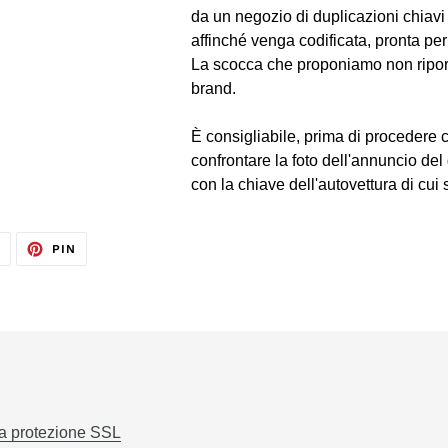
da un negozio di duplicazioni chiavi
affinché venga codificata, pronta per
La scocca che proponiamo non riport
brand.
È consigliabile, prima di procedere c
confrontare la foto dell'annuncio del
con la chiave dell'autovettura di cui
TWITTA
PINNA
T
PIN
SU
SU
TWITTER
PINTEREST
la protezione SSL