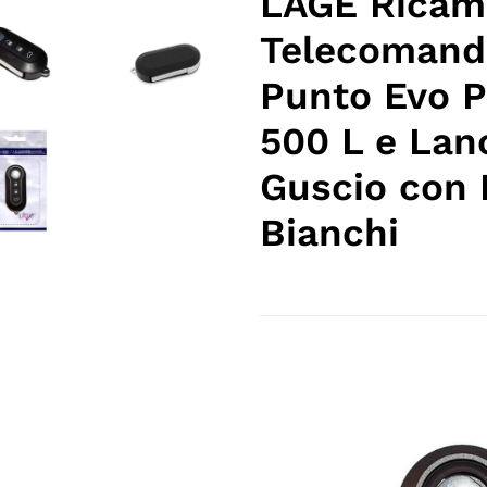
LAGE Ricamb
nel
Telecomand
carrello
Punto Evo P
500 L e Lan
Guscio con 
Bianchi