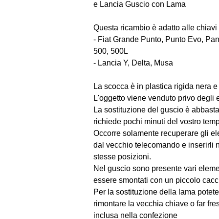
e Lancia Guscio con Lama
Questa ricambio è adatto alle chiavi
- Fiat Grande Punto, Punto Evo, Pand
500, 500L
- Lancia Y, Delta, Musa
La scocca è in plastica rigida nera e
L'oggetto viene venduto privo degli e
La sostituzione del guscio è abbast
richiede pochi minuti del vostro tem
Occorre solamente recuperare gli ele
dal vecchio telecomando e inserirli 
stesse posizioni.
Nel guscio sono presente vari elem
essere smontati con un piccolo cacci
Per la sostituzione della lama potete
rimontare la vecchia chiave o far fre
inclusa nella confezione