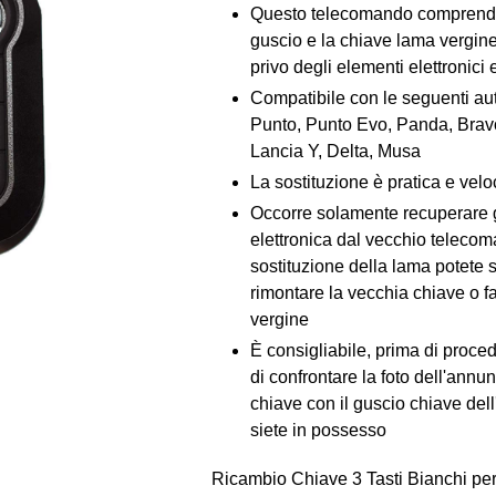
Questo telecomando comprende
guscio e la chiave lama vergin
privo degli elementi elettronici 
Compatibile con le seguenti au
Punto, Punto Evo, Panda, Bravo
Lancia Y, Delta, Musa
La sostituzione è pratica e vel
Occorre solamente recuperare g
elettronica dal vecchio telecom
sostituzione della lama potete 
rimontare la vecchia chiave o fa
vergine
È consigliabile, prima di proced
di confrontare la foto dell'annu
chiave con il guscio chiave dell
siete in possesso
Ricambio Chiave 3 Tasti Bianchi pe