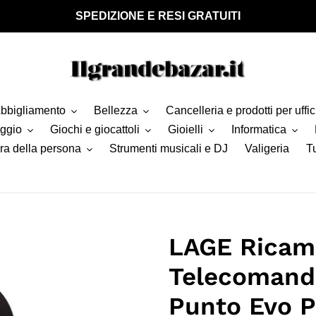
SPEDIZIONE E RESI GRATUITI
bbigliamento
Bellezza
Cancelleria e prodotti per uffic
aggio
Giochi e giocattoli
Gioielli
Informatica
ra della persona
Strumenti musicali e DJ
Valigeria
Tu
LAGE Ricamb
Telecomand
Punto Evo Pa