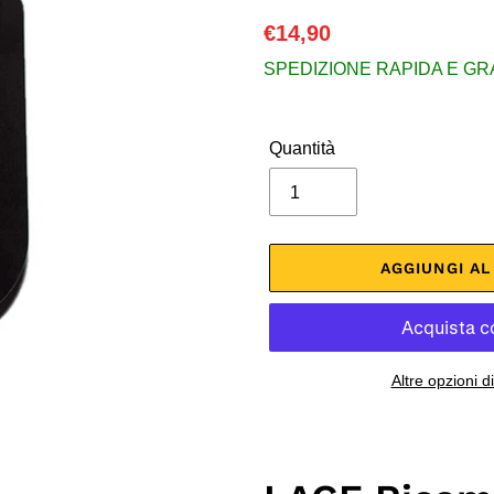
Prezzo
€14,90
di
SPEDIZIONE RAPIDA E GRATU
listino
Quantità
AGGIUNGI A
Altre opzioni 
Inserimento
del
prodotto