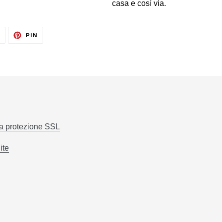
casa e così via.
TWITTA
PINNA
T
PIN
SU
SU
TWITTER
PINTEREST
la protezione SSL
ite