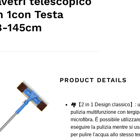
vetri telescopico
in 1con Testa
88-145cm
PRODUCT DETAILS
🏘【2 in 1 Design classico】: u
pulizia multifunzione con tergi
microfibra. È possibile utilizzar
eseguire la pulizia mentre si us
per pulire l'acqua allo stesso t