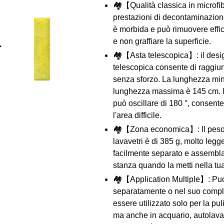
🏘【Qualità classica in microfib
prestazioni di decontaminazion
è morbida e può rimuovere effi
e non graffiare la superficie.
🏘【Asta telescopica】: il desig
telescopica consente di raggiu
senza sforzo. La lunghezza min
lunghezza massima è 145 cm. la
può oscillare di 180 °, consente
l'area difficile.
🏘【Zona economica】: Il peso t
lavavetri è di 385 g, molto leg
facilmente separato e assemblat
stanza quando la metti nella tu
🏘【Application Multiple】: Puo
separatamente o nel suo comp
essere utilizzato solo per la puli
ma anche in acquario, autolavag