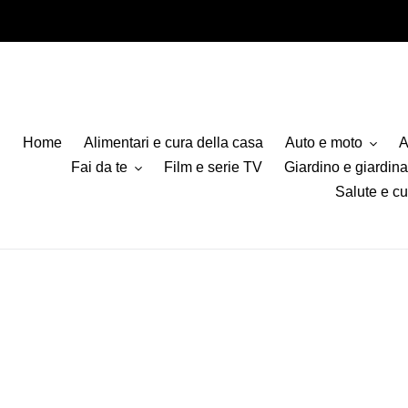
Vai
direttamente
ai
contenuti
Home
Alimentari e cura della casa
Auto e moto
A
Fai da te
Film e serie TV
Giardino e giardin
Salute e cu