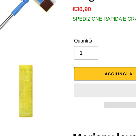
Prezzo
€30,90
di
SPEDIZIONE RAPIDA E GRATU
listino
Quantità
AGGIUNGI A
Inserimento
del
prodotto