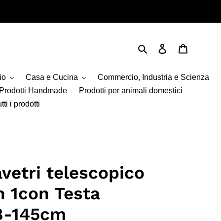
Cerca
Accedi
Carrello
io
Casa e Cucina
Commercio, Industria e Scienza
Prodotti Handmade
Prodotti per animali domestici
tti i prodotti
vetri telescopico
in 1con Testa
88-145cm