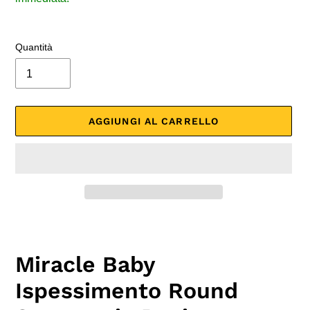
Quantità
AGGIUNGI AL CARRELLO
Inserimento
del
prodotto
Miracle Baby
nel
carrello
Ispessimento Round