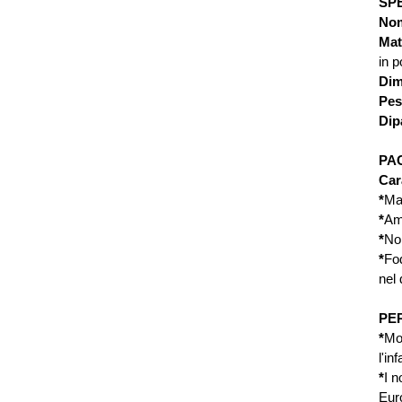
SP
Nom
Mat
in p
Dim
Pes
Dip
PA
Car
*
Man
*
Amp
*
Non
*
Fod
nel 
PE
*
Mol
l'in
*
I n
Euro