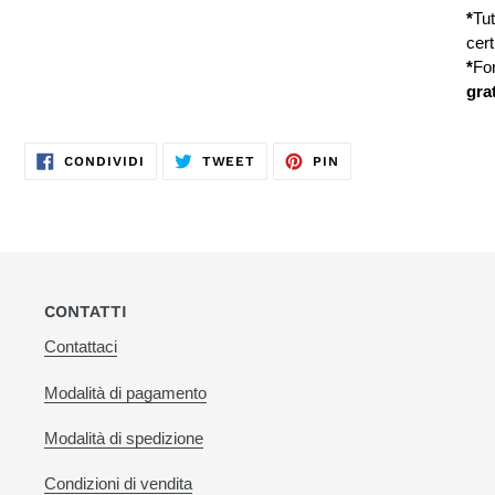
*
Tut
cer
*
Fo
gra
CONDIVIDI
TWITTA
PINNA
CONDIVIDI
TWEET
PIN
SU
SU
SU
FACEBOOK
TWITTER
PINTEREST
CONTATTI
Contattaci
Modalità di pagamento
Modalità di spedizione
Condizioni di vendita