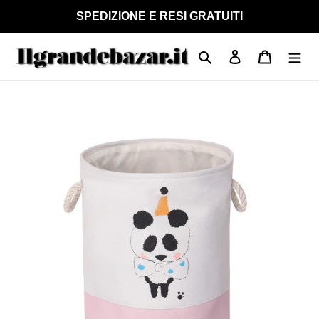
Vai
SPEDIZIONE E RESI GRATUITI
direttamente
ai
Cerca
Accedi
Carrello
contenuti