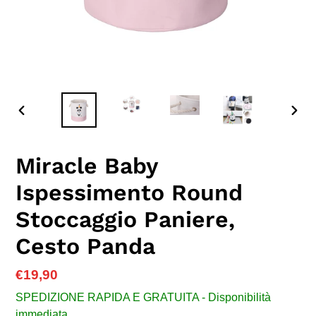
SLIDE
SLID
PRECEDENTE
SUC
Miracle Baby
Ispessimento Round
Stoccaggio Paniere,
Cesto Panda
Prezzo
€19,90
di
SPEDIZIONE RAPIDA E GRATUITA - Disponibilità
listino
immediata.