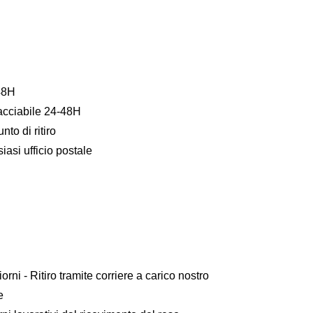
48H
acciabile 24-48H
to di ritiro
asi ufficio postale
iorni - Ritiro tramite corriere a carico nostro
e