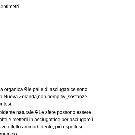
entimetri
na organica🐏le palle di asciugatrice sono
la Nuova Zelanda,non riempitivi,sostanze
intesi.
bidente naturale🐏Le sfere possono essere
volte,e metterli in asciugatrice per asciugare i
ativo effetto ammorbidente, più rispettosi
conomico.