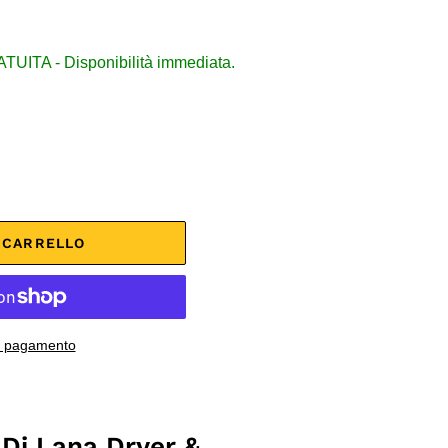
ITA - Disponibilità immediata.
L CARRELLO
di pagamento
 Di Lana Dryer &