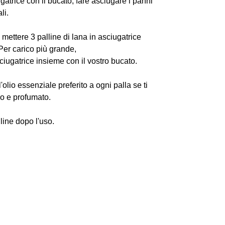
ugatrice con il bucato, fare asciugare i panni
li.
mettere 3 palline di lana in asciugatrice
Per carico più grande,
sciugatrice insieme con il vostro bucato.
lio essenziale preferito a ogni palla se ti
do e profumato.
lline dopo l'uso.