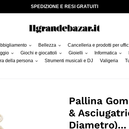
SPEDIZIONE E RESI GRATUITI
bbigliamento
Bellezza
Cancelleria e prodotti per uffic
aggio
Giochi e giocattoli
Gioielli
Informatica
ra della persona
Strumenti musicali e DJ
Valigeria
Tu
Pallina Gomi
& Asciugatr
Diametro)...