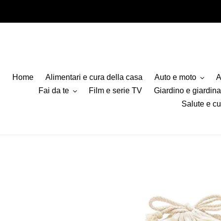
Vai
direttamente
ai
contenuti
Home
Alimentari e cura della casa
Auto e moto
A
Fai da te
Film e serie TV
Giardino e giardin
Salute e cu