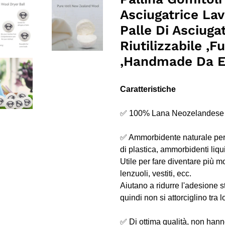
nel
Asciugatrice La
carrello
Palle Di Asciuga
Riutilizzabile 
,Handmade Da Ec
Caratteristiche
✅ 100% Lana Neozelandese 
✅ Ammorbidente naturale per te
di plastica, ammorbidenti liqu
Utile per fare diventare più m
lenzuoli, vestiti, ecc.
Aiutano a ridurre l'adesione st
quindi non si attorciglino tra l
✅ Di ottima qualità, non hann