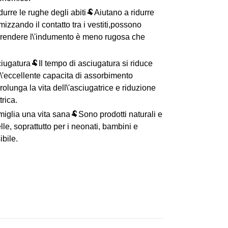
urre le rughe degli abiti🐏Aiutano a ridurre
mizzando il contatto tra i vestiti,possono
o,rendere l\'indumento è meno rugosa che
ugatura🐏Il tempo di asciugatura si riduce
\'eccellente capacita di assorbimento
rolunga la vita dell\'asciugatrice e riduzione
trica.
amiglia una vita sana🐏Sono prodotti naturali e
 pelle, soprattutto per i neonati, bambini e
bile.