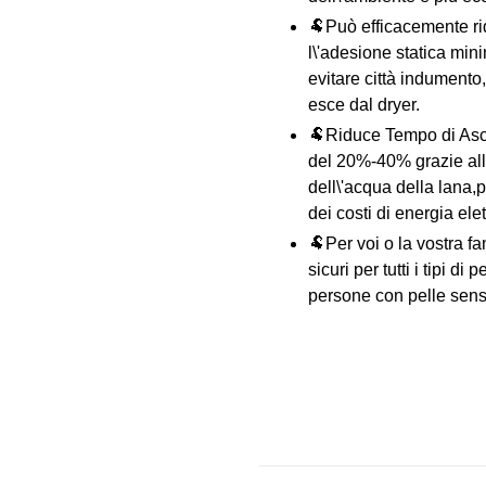
🐏Può efficacemente rid
l\'adesione statica mini
evitare città indument
esce dal dryer.
🐏Riduce Tempo di Asci
del 20%-40% grazie all
dell\'acqua della lana,p
dei costi di energia elet
🐏Per voi o la vostra f
sicuri per tutti i tipi di
persone con pelle sensi