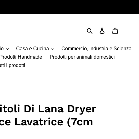
Cerca
Accedi
Carrello
io
Casa e Cucina
Commercio, Industria e Scienza
Prodotti Handmade
Prodotti per animali domestici
tti i prodotti
toli Di Lana Dryer
ice Lavatrice (7cm