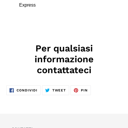
Express
Per qualsiasi
informazione
contattateci
CONDIVIDI
TWITTA
PINNA
CONDIVIDI
TWEET
PIN
SU
SU
SU
FACEBOOK
TWITTER
PINTEREST