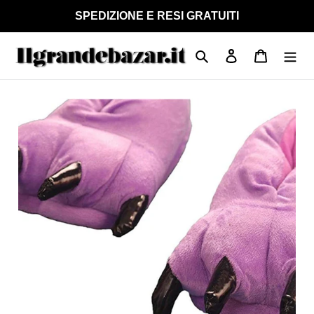
Vai
SPEDIZIONE E RESI GRATUITI
direttamente
ai
Cerca
Accedi
Carrello
contenuti