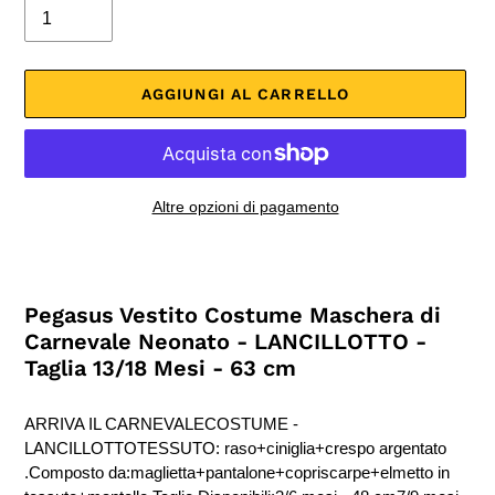
AGGIUNGI AL CARRELLO
Altre opzioni di pagamento
Inserimento
del
prodotto
Pegasus Vestito Costume Maschera di
nel
Carnevale Neonato - LANCILLOTTO -
carrello
Taglia 13/18 Mesi - 63 cm
ARRIVA IL CARNEVALECOSTUME -
LANCILLOTTOTESSUTO: raso+ciniglia+crespo argentato
.Composto da:maglietta+pantalone+copriscarpe+elmetto in