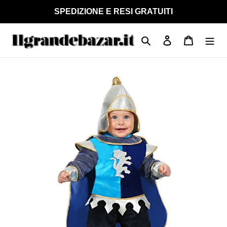
Vai
SPEDIZIONE E RESI GRATUITI
direttamente
ai
Cerca
Accedi
Carrello
contenuti