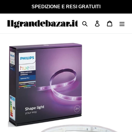
Vai
SPEDIZIONE E RESI GRATUITI
direttamente
ai
Cerca
Accedi
Carrello
contenuti