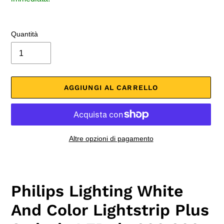
Quantità
AGGIUNGI AL CARRELLO
Altre opzioni di pagamento
Inserimento
del
prodotto
Philips Lighting White
nel
carrello
And Color Lightstrip Plus