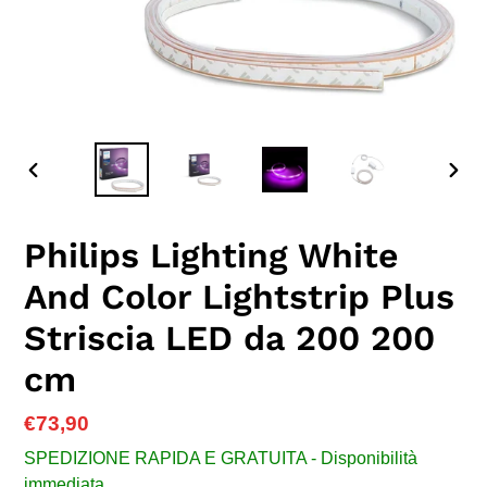
SLIDE
SLID
PRECEDENTE
SUC
Philips Lighting White
And Color Lightstrip Plus
Striscia LED da 200 200
cm
Prezzo
€73,90
di
SPEDIZIONE RAPIDA E GRATUITA - Disponibilità
listino
immediata.