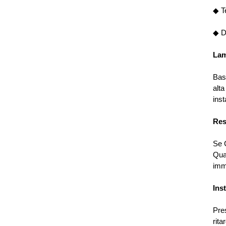
◆ T
◆ D
Lam
Bas
alta
inst
Res
Se C
Qua
imm
Inst
Pre
rita