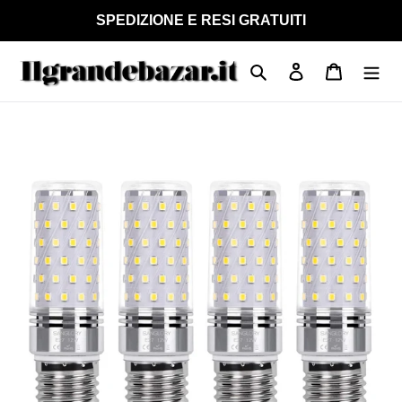
Vai
SPEDIZIONE E RESI GRATUITI
direttamente
ai
Cerca
Accedi
Carrello
contenuti