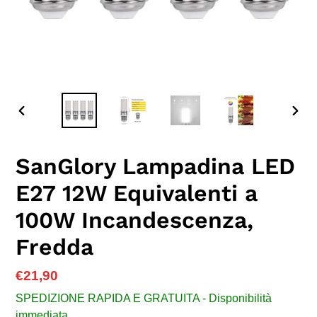
SLIDE
SLID
PRECEDENTE
SUC
SanGlory Lampadina LED
E27 12W Equivalenti a
100W Incandescenza,
Fredda
Prezzo
€21,90
di
SPEDIZIONE RAPIDA E GRATUITA - Disponibilità
listino
immediata.