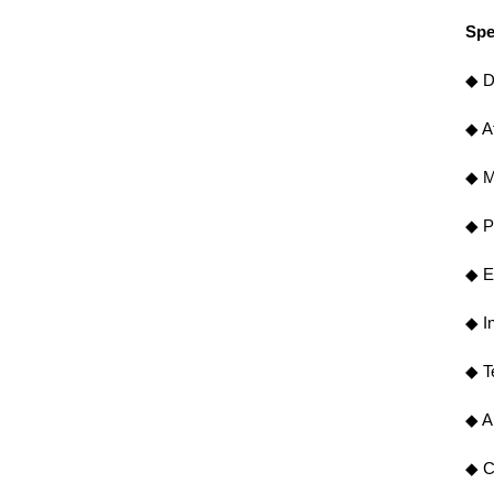
Spe
◆ D
◆ A
◆ Ma
◆ P
◆ E
◆ I
◆ T
◆ An
◆ C