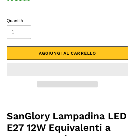
Quantità
AGGIUNGI AL CARRELLO
Inserimento
del
prodotto
SanGlory Lampadina LED
nel
carrello
E27 12W Equivalenti a