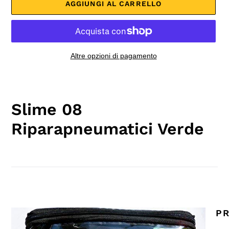
AGGIUNGI AL CARRELLO
Altre opzioni di pagamento
Inserimento
del
prodotto
Slime 08
nel
carrello
Riparapneumatici Verde
PR