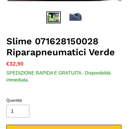
Slime 071628150028
Riparapneumatici Verde
Prezzo
€32,90
di
SPEDIZIONE RAPIDA E GRATUITA - Disponibilità
listino
immediata.
Quantità