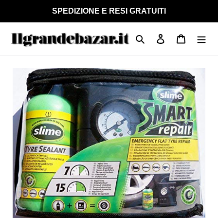
Vai
SPEDIZIONE E RESI GRATUITI
direttamente
ai
Cerca
Accedi
Carrello
contenuti