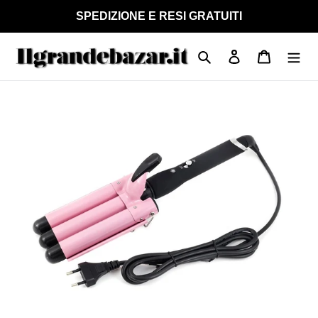
Vai
SPEDIZIONE E RESI GRATUITI
direttamente
ai
Cerca
Accedi
Carrello
contenuti