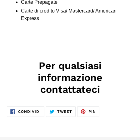
Carte Prepagate
Carte di credito Visa/ Mastercard/ American
Express
Per qualsiasi
informazione
contattateci
CONDIVIDI
TWITTA
PINNA
CONDIVIDI
TWEET
PIN
SU
SU
SU
FACEBOOK
TWITTER
PINTEREST