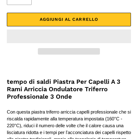
AGGIUNGI AL CARRELLO
Inserimento
del
prodotto
tempo di saldi Piastra Per Capelli A 3
nel
Rami Arriccia Ondulatore Triferro
carrello
Professionale 3 Onde
Con questa piastra triferro arriccia capelli professionale che si
riscalda rapidamente alla temperatura impostata (160°C -
220°C), riduci il numero delle volte che il calore causa una
lisciatura ridotta e i tempi per l'acconciatura dei capelli rispetto