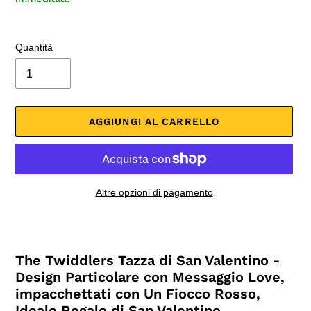
Quantità
AGGIUNGI AL CARRELLO
Altre opzioni di pagamento
Inserimento
del
prodotto
The Twiddlers Tazza di San Valentino -
nel
Design Particolare con Messaggio Love,
carrello
impacchettati con Un Fiocco Rosso,
Ideale Regalo di San Valentino