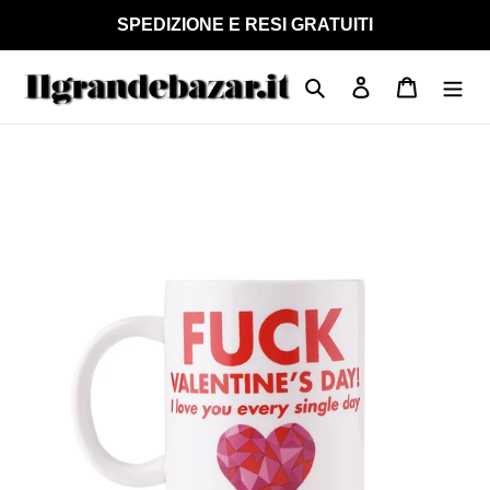
Vai
SPEDIZIONE E RESI GRATUITI
direttamente
ai
Cerca
Accedi
Carrello
contenuti