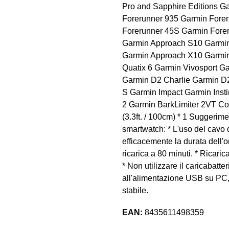
Pro and Sapphire Editions Ga
Forerunner 935 Garmin Fore
Forerunner 45S Garmin Fore
Garmin Approach S10 Garmi
Garmin Approach X10 Garmin
Quatix 6 Garmin Vivosport Ga
Garmin D2 Charlie Garmin D
S Garmin Impact Garmin Insti
2 Garmin BarkLimiter 2VT Cos
(3.3ft. / 100cm) * 1 Suggerimen
smartwatch: * L'uso del cavo 
efficacemente la durata dell'or
ricarica a 80 minuti. * Ricarica
* Non utilizzare il caricabatte
all'alimentazione USB su PC,
stabile.
EAN:
8435611498359