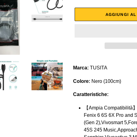
AGGIUNGI A
Inserimento
del
Marca:
TUSITA
prodotto
nel
Colore:
Nero (100cm)
carrello
Caratteristiche:
【Ampia Compatibilità】 
Fenix 6 6S 6X Pro and S
(Gen 2),Vivosmart 5,Fo
45S 245 Music,Approac