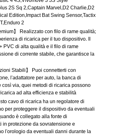
usic 4 4S,Vivomove 3 3S Style
plus 2S Sq 2,Captain Marvel,D2 Charlie,D2
tical Edition,Impact Bat Swing Sensor,Tactix
VT,Enduro 2
mium】 Realizzato con filo di rame qualità;
rienza di ricarica per il tuo dispositivo. Il
PVC di alta qualità e il filo di rame
sione di corrente stabile, che garantisce la
ioni Stabili】 Puoi connetterti con
one, l'adattatore per auto, la banca di
e così via, quei metodi di ricarica possono
icarica ad alta efficienza e stabilità
o cavo di ricarica ha un regolatore di
o per proteggere il dispositivo da eventuali
uando è collegato alla fonte di
i in protezione da sovratensione e
o l'orologio da eventuali danni durante la