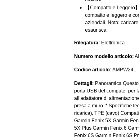
【Compatto e Leggero】 È 
compatto e leggero è conv
aziendali. Nota: caricare
esaurisca
Rilegatura:
Elettronica
Numero modello articolo:
A
Codice articolo:
AMPW241
Dettagli:
Panoramica Questo c
porta USB del computer per la
all'adattatore di alimentazi
presa a muro. * Specifiche te
ricarica), TPE (cavo) Compat
Garmin Fenix 5X Garmin Feni
5X Plus Garmin Fenix 6 Garm
Fenix 6S Garmin Fenix 6S Pr