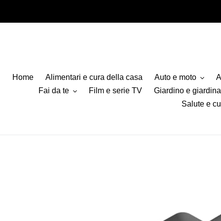
Vai
direttamente
ai
contenuti
Home
Alimentari e cura della casa
Auto e moto
A
Fai da te
Film e serie TV
Giardino e giardin
Salute e cu