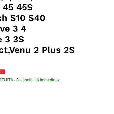
 45 45S
ch S10 S40
ve 3 4
 3 3S
ct,Venu 2 Plus 2S
TA
ITA - Disponibilità immediata.