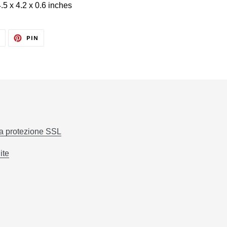
.5 x 4.2 x 0.6 inches
TWITTA
PINNA
T
PIN
SU
SU
TWITTER
PINTEREST
la protezione SSL
ite