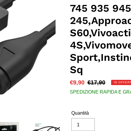
745 935 945
245,Approa
S60,Vivoacti
4S,Vivomove
Sport,Instin
Sq
Prezzo
€9,90
Prezzo
€17,90
IN OFFER
scontato
di
SPEDIZIONE RAPIDA E GRATU
listino
Quantità