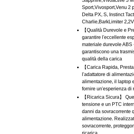
Sapphire,Vivoactive 3 M
Sport,Vivosport,Venu 2 
Delta PX, S, Instinct Tac
Charlie,BarkLimiter 2,2
【Qualità Durevole e Pre
garantire l'eccellente espe
materiale durevole ABS + 
garantiscono una trasmis
qualità della carica
【Carica Rapida, Prestaz
l'adattatore di alimentazi
alimentazione, il laptop 
fornire un'esperienza di r
【Ricarica Sicura】 Quest
tensione e un PTC intern
danni da sovracorrente q
alimentazione. Realizzat
sovracorrente, proteggon
ricarica