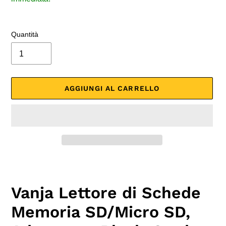
Quantità
AGGIUNGI AL CARRELLO
Inserimento
del
prodotto
Vanja Lettore di Schede
nel
carrello
Memoria SD/Micro SD,