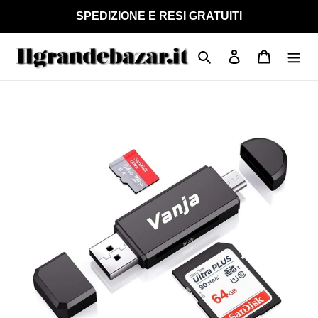
Vai
SPEDIZIONE E RESI GRATUITI
direttamente
ai
Cerca
Accedi
Carrello
contenuti