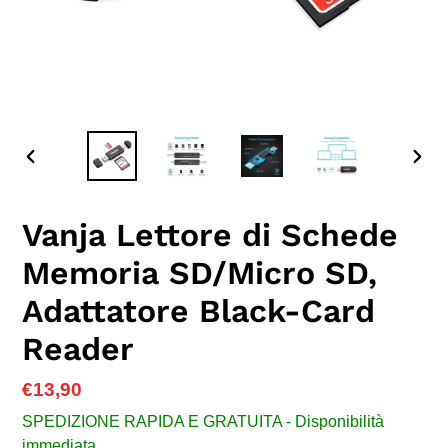
SLIDE
SLID
PRECEDENTE
SUC
Vanja Lettore di Schede
Memoria SD/Micro SD,
Adattatore Black-Card
Reader
Prezzo
€13,90
di
SPEDIZIONE RAPIDA E GRATUITA - Disponibilità
listino
immediata.